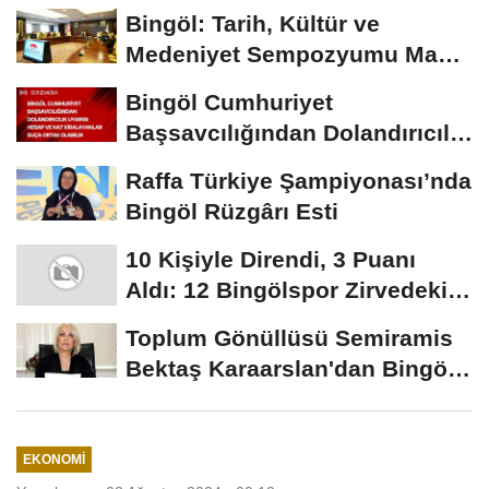
Bingöl: Tarih, Kültür ve
Medeniyet Sempozyumu Mayıs
Ayında Düzenlenecek
Bingöl Cumhuriyet
Başsavcılığından Dolandırıcılık
Uyarısı:...
Raffa Türkiye Şampiyonası’nda
Bingöl Rüzgârı Esti
10 Kişiyle Direndi, 3 Puanı
Aldı: 12 Bingölspor Zirvedeki
Yerini Korudu...
Toplum Gönüllüsü Semiramis
Bektaş Karaarslan'dan Bingöl
İçin Deprem...
EKONOMI