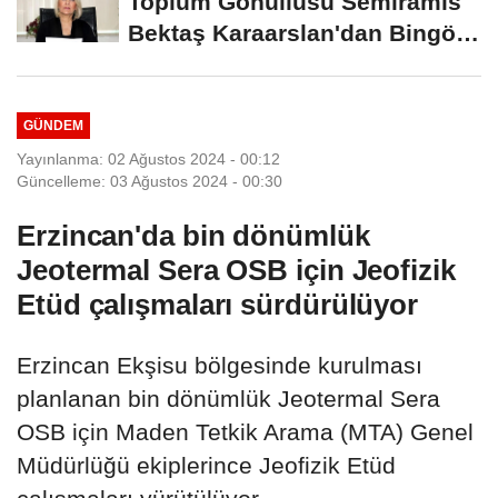
Toplum Gönüllüsü Semiramis
Bektaş Karaarslan'dan Bingöl
İçin Deprem...
GÜNDEM
Yayınlanma: 02 Ağustos 2024 - 00:12
Güncelleme: 03 Ağustos 2024 - 00:30
Erzincan'da bin dönümlük
Jeotermal Sera OSB için Jeofizik
Etüd çalışmaları sürdürülüyor
Erzincan Ekşisu bölgesinde kurulması
planlanan bin dönümlük Jeotermal Sera
OSB için Maden Tetkik Arama (MTA) Genel
Müdürlüğü ekiplerince Jeofizik Etüd