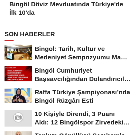
Bingöl Döviz Mevduatında Türkiye'de
İlk 10'da
SON HABERLER
Bingöl: Tarih, Kültür ve
Medeniyet Sempozyumu Mayıs
Ayında Düzenlenecek
Bingöl Cumhuriyet
Başsavcılığından Dolandırıcılık
Uyarısı:...
Raffa Türkiye Şampiyonası’nda
Bingöl Rüzgârı Esti
10 Kişiyle Direndi, 3 Puanı
Aldı: 12 Bingölspor Zirvedeki
Yerini Korudu...