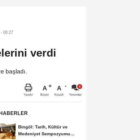
- 08:27
lerini verdi
e başladı.
A
A
Büyüt
Küçült
Yazdır
Yorumlar
 HABERLER
Bingöl: Tarih, Kültür ve
Medeniyet Sempozyumu