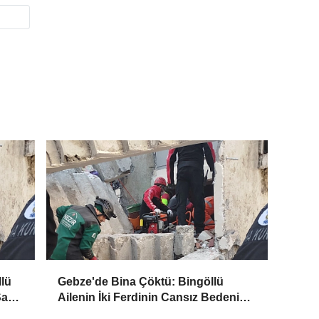
lü
Gebze'de Bina Çöktü: Bingöllü
Sağ
Ailenin İki Ferdinin Cansız Bedenine
Ulaşıldı