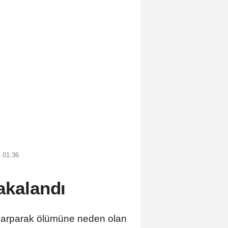
 01:36
akalandı
 çarparak ölümüne neden olan