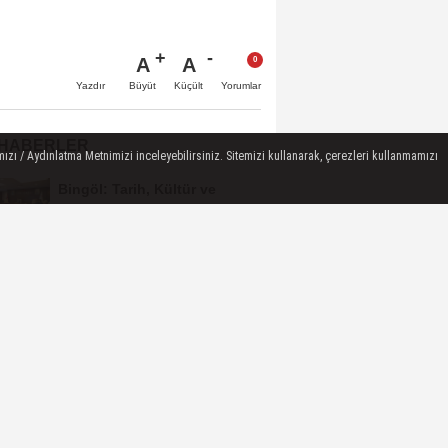
A
A
Büyüt
Küçült
Yazdır
Yorumlar
 HABERLER
ızı / Aydınlatma Metnimizi inceleyebilirsiniz. Sitemizi kullanarak, çerezleri kullanmamızı
Bingöl: Tarih, Kültür ve
Medeniyet Sempozyumu
Mayıs Ayında Düzenlenecek
Bingöl Cumhuriyet
Başsavcılığından
Dolandırıcılık Uyarısı:...
Raffa Türkiye
Şampiyonası’nda Bingöl
Rüzgârı Esti
10 Kişiyle Direndi, 3 Puanı
Aldı: 12 Bingölspor Zirvedeki
Yerini Korudu...