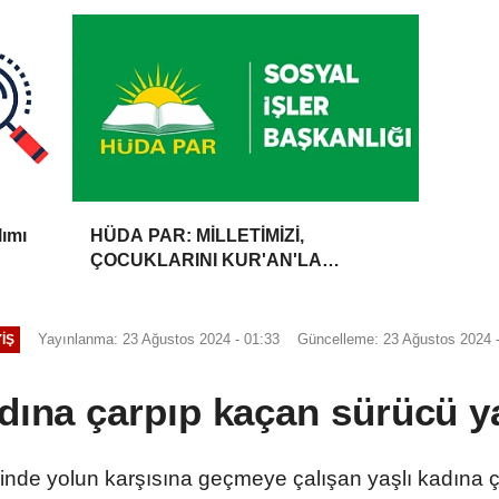
lımı
HÜDA PAR: MİLLETİMİZİ,
ÇOCUKLARINI KUR'AN'LA
BULUŞTURMAYA DAVET
EDİYORUZ
Yayınlanma: 23 Ağustos 2024 - 01:33
Güncelleme: 23 Ağustos 2024 -
IŞ
adına çarpıp kaçan sürücü y
sinde yolun karşısına geçmeye çalışan yaşlı kadına