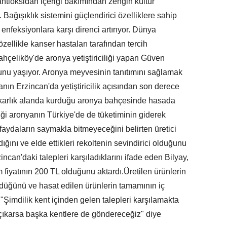
ntioksidan içeriği bakımından zengin kültür
. Bağışıklık sistemini güçlendirici özelliklere sahip
 enfeksiyonlara karşı direnci artırıyor. Dünya
ellikle kanser hastaları tarafından tercih
ahçeliköy'de aronya yetiştiriciliği yapan Güven
nu yaşıyor. Aronya meyvesinin tanıtımını sağlamak
nın Erzincan'da yetiştiricilik açısından son derece
dekarlık alanda kurduğu aronya bahçesinde hasada
iği aronyanın Türkiye'de de tüketiminin giderek
 faydaların saymakla bitmeyeceğini belirten üretici
ğını ve elde ettikleri rekoltenin sevindirici olduğunu
Erzincan'daki talepleri karşıladıklarını ifade eden Bilyay,
 fiyatının 200 TL olduğunu aktardı.Üretilen ürünlerin
düğünü ve hasat edilen ürünlerin tamamının iç
, "Şimdilik kent içinden gelen talepleri karşılamakta
 çıkarsa başka kentlere de göndereceğiz" diye