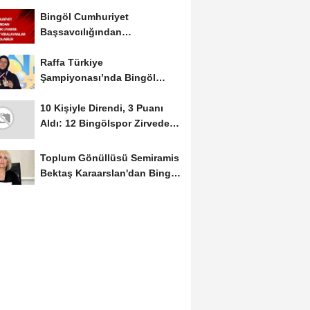
Mayıs Ayında Düzenlenecek
Bingöl Cumhuriyet
Başsavcılığından
Dolandırıcılık Uyarısı:...
Raffa Türkiye
Şampiyonası’nda Bingöl
Rüzgârı Esti
10 Kişiyle Direndi, 3 Puanı
Aldı: 12 Bingölspor Zirvedeki
Yerini Korudu...
Toplum Gönüllüsü Semiramis
Bektaş Karaarslan'dan Bingöl
İçin Deprem...