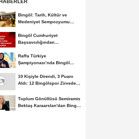
 HABERLER
Bingöl: Tarih, Kültür ve
Medeniyet Sempozyumu
Mayıs Ayında Düzenlenecek
Bingöl Cumhuriyet
Başsavcılığından
Dolandırıcılık Uyarısı:...
Raffa Türkiye
Şampiyonası’nda Bingöl
Rüzgârı Esti
10 Kişiyle Direndi, 3 Puanı
Aldı: 12 Bingölspor Zirvedeki
Yerini Korudu...
Toplum Gönüllüsü Semiramis
Bektaş Karaarslan'dan Bingöl
İçin Deprem...