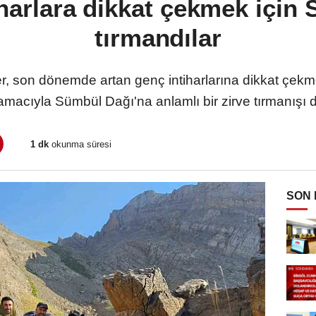
iharlara dikkat çekmek için
tırmandılar
r, son dönemde artan genç intiharlarına dikkat çekme
acıyla Sümbül Dağı'na anlamlı bir zirve tırmanışı 
1 dk
okunma süresi
SON