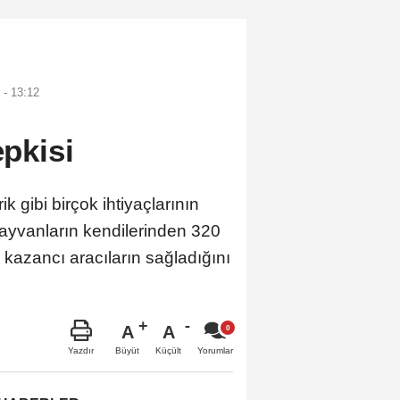
 - 13:12
epkisi
k gibi birçok ihtiyaçlarının
ı hayvanların kendilerinden 320
 kazancı aracıların sağladığını
A
A
Büyüt
Küçült
Yazdır
Yorumlar