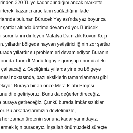
erinden 320 TL'ye kadar alındığını ancak markette
rterek, kazancı aracıların sağladığını ifade
sınırlarında bulunan Bürücek Yaylası'nda yaz boyunca
 zor şartlar altında üretime devam ediyor. Bürücek
erin sorunlarını dinleyen Malatya Damızlık Koyun Keçi
ın, yıllardır bölgede hayvan yetiştiriciliğinin zor şartlar
Burada yıllardır su problemleri devam ediyor. Buranın
 Bu konuda Tarım İl Müdürlüğüyle görüşüp önümüzdeki
lışacağız. Geçtiğimiz yıllarda yine bu bölgeye
zülmesi noktasında, bazı eksiklerin tamamlanması gibi
ekiyor. Buraya bir an önce Mera Islahı Projesi
u dile getiriyoruz. Bunu da değerlendireceğiz.
de buraya getireceğiz. Çünkü burada imkânsızlıklar
yor. Bu arkadaşlarımızın devletimizle,
 her zaman üretenin sonuna kadar yanındayız.
gidermek için buradayız. İnşallah önümüzdeki süreçte