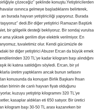
 birliğiyle çözeceğiz" şeklinde konuştu.Yetiştiricilerden
havalar ısınınca gelmeye başladıklarını belirterek,
n burada hayvan yetiştiriciliği yapıyoruz. Burada
 taşıyoruz" dedi.Bir diğer yetiştirici Ramazan Baştürk
let, bir gölgelik desteği bekliyoruz. Bir sondaj vurulsa
yor ama yüksek gerilim diye elektrik verilmiyor. En
anyomuz, tuvaletimiz olur. Kendi gücümüzle de
aki bir diğer yetiştirici Abuzer Ercan da büyük emek
n kendilerinden 320 TL'ye kadar kilogram başı alındığını
 iki katına satıldığını söyledi. Ercan, bir yıl
uklarla üretim yaptıklarını ancak bunun sefasını
yatları konusunda da konuşan Birlik Başkanı İhsan
ndan birinin de canlı hayvan fiyatı olduğunu
yorlar, kuzuyu yetiştirip kilogramını 320 TL'ye
tler, kasaplar aldıkları eti 650 satıyor. Bir üretici
an kilogram başı 30-50 TL arası kazanırken bir