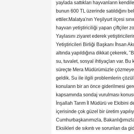
yaylada sattıkları hayvanların kendil
bunun 600 TL üzerinde satıldığını beli
ettiler.Malatya'nın Yeşilyurt ilçesi 
hayvan yetiştiriciliği yapan çiftçiler
Yaylasını ziyaret ederek yetiştiricil
Yetiştiricileri Birliği Başkanı İhsan Ak
altında yapıldığına dikkat çekerek, "
su, tuvalet, sosyal ihtiyaçları var.
süreçte Mera Müdürümüzle çözmeye ça
geldik. Su ile ilgili problemlerin çö
konuların bir an önce giderilmesi ger
kapsamında sondaj vurulması konusun
İnşallah Tarım İl Müdürü ve Ekibini 
içerisinde çok güzel bir üretim yapılı
Cumhurbaşkanımızla, Bakanlığımızla
Eksikleri de sıkıntı ve sorunları da 