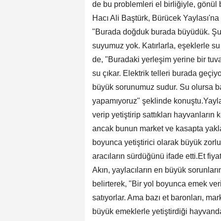
de bu problemleri el birliğiyle, gönül
Hacı Ali Baştürk, Bürücek Yaylası'na 
"Burada doğduk burada büyüdük. Şu a
suyumuz yok. Katırlarla, eşeklerle su
de, "Buradaki yerleşim yerine bir tuva
su çıkar. Elektrik telleri burada geçi
büyük sorunumuz sudur. Su olursa b
yapamıyoruz" şeklinde konuştu.Yaylad
verip yetiştirip sattıkları hayvanları
ancak bunun market ve kasapta yaklaşık
boyunca yetiştirici olarak büyük zorl
aracıların sürdüğünü ifade etti.Et fi
Akın, yaylacıların en büyük sorunları
belirterek, "Bir yol boyunca emek veri
satıyorlar. Ama bazı et baronları, marke
büyük emeklerle yetiştirdiği hayvand