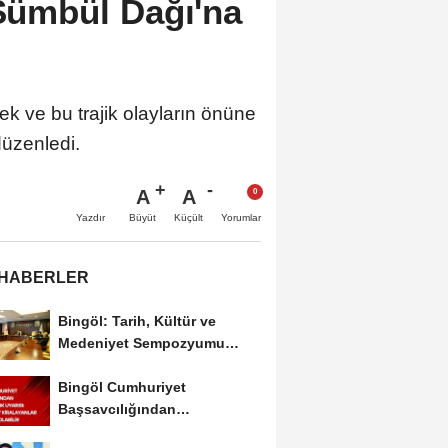
 Sümbül Dağı'na
k ve bu trajik olayların önüne
düzenledi.
A
A
Büyüt
Küçült
Yazdır
Yorumlar
 HABERLER
Bingöl: Tarih, Kültür ve
Medeniyet Sempozyumu
Mayıs Ayında Düzenlenecek
Bingöl Cumhuriyet
Başsavcılığından
Dolandırıcılık Uyarısı:...