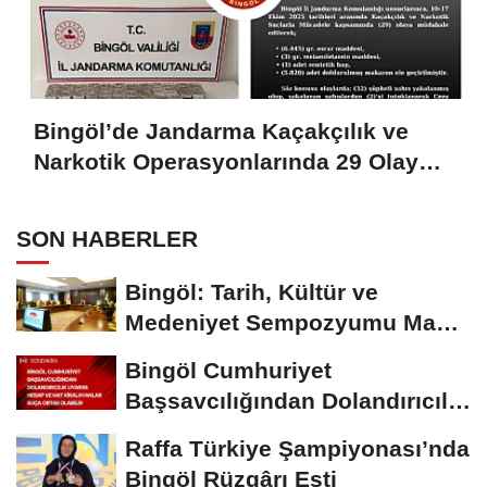
Bingöl’de Jandarma Kaçakçılık ve
Narkotik Operasyonlarında 29 Olaya
Müdahale Etti
SON HABERLER
Bingöl: Tarih, Kültür ve
Medeniyet Sempozyumu Mayıs
Ayında Düzenlenecek
Bingöl Cumhuriyet
Başsavcılığından Dolandırıcılık
Uyarısı:...
Raffa Türkiye Şampiyonası’nda
Bingöl Rüzgârı Esti