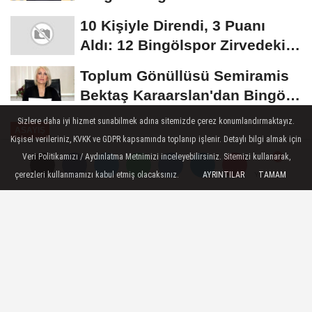
10 Kişiyle Direndi, 3 Puanı
Aldı: 12 Bingölspor Zirvedeki
Yerini Korudu...
Toplum Gönüllüsü Semiramis
Bektaş Karaarslan'dan Bingöl
İçin Deprem...
Sizlere daha iyi hizmet sunabilmek adına sitemizde çerez konumlandırmaktayız.
ASAYIŞ
Kişisel verileriniz, KVKK ve GDPR kapsamında toplanıp işlenir. Detaylı bilgi almak için
Yayınlanma: 10 Ağustos 2024 - 00:18
Veri Politikamızı / Aydınlatma Metnimizi inceleyebilirsiniz. Sitemizi kullanarak,
Güncelleme: 11 Ağustos 2024 - 00:27
çerezleri kullanmamızı kabul etmiş olacaksınız.
AYRINTILAR
TAMAM
Yorumlar
Yorumlar
Iğdır'da korkutan zincirleme trafik
kazası: 4 araç birbirine girdi
Iğdır merkezde meydana gelen zincirleme
trafik kazasında 4 araç birbirine girdi.
Kazada ilk belirlemelere göre 4 kişi