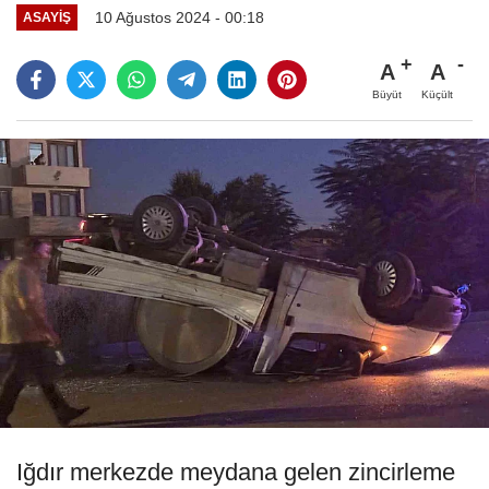
10 Ağustos 2024 - 00:18
ASAYIŞ
A
A
Büyüt
Küçült
Iğdır merkezde meydana gelen zincirleme