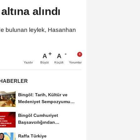
altına alındı
alde bulunan leylek, Hasanhan
A
A
Büyüt
Küçült
Yazdır
Yorumlar
 HABERLER
Bingöl: Tarih, Kültür ve
Medeniyet Sempozyumu
Mayıs Ayında Düzenlenecek
Bingöl Cumhuriyet
Başsavcılığından
Dolandırıcılık Uyarısı:...
Raffa Türkiye