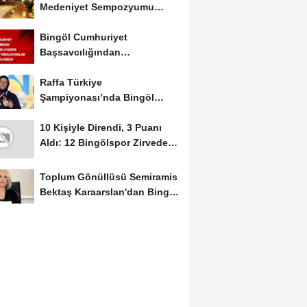
Medeniyet Sempozyumu
Mayıs Ayında Düzenlenecek
Bingöl Cumhuriyet
Başsavcılığından
Dolandırıcılık Uyarısı:...
Raffa Türkiye
Şampiyonası’nda Bingöl
Rüzgârı Esti
10 Kişiyle Direndi, 3 Puanı
Aldı: 12 Bingölspor Zirvedeki
Yerini Korudu...
Toplum Gönüllüsü Semiramis
Bektaş Karaarslan'dan Bingöl
İçin Deprem...