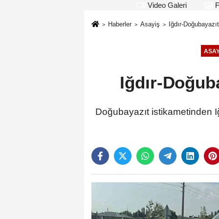
Video Galeri
F
Haberler
Asayiş
Iğdır-Doğubayazıt
ASAY
Iğdır-Doğuba
Doğubayazıt istikametinden Iğ