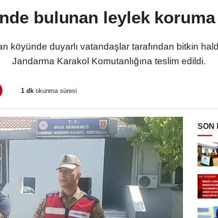
inde bulunan leylek koruma 
nhan köyünde duyarlı vatandaşlar tarafından bitkin h
Jandarma Karakol Komutanlığına teslim edildi.
1 dk
okunma süresi
SON