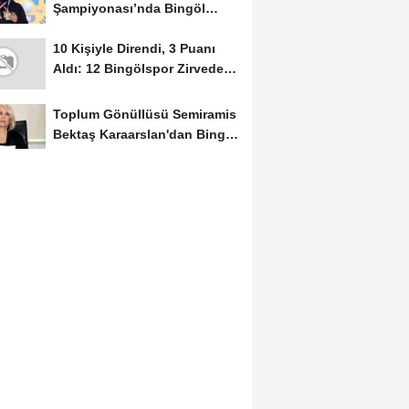
Şampiyonası’nda Bingöl
Rüzgârı Esti
10 Kişiyle Direndi, 3 Puanı
Aldı: 12 Bingölspor Zirvedeki
Yerini Korudu...
Toplum Gönüllüsü Semiramis
Bektaş Karaarslan'dan Bingöl
İçin Deprem...