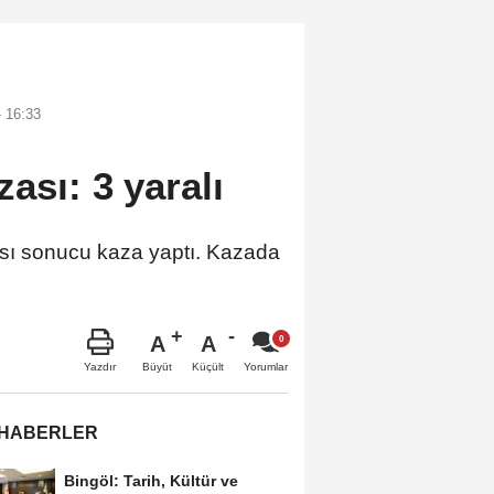
 16:33
ası: 3 yaralı
ması sonucu kaza yaptı. Kazada
A
A
Büyüt
Küçült
Yazdır
Yorumlar
 HABERLER
Bingöl: Tarih, Kültür ve