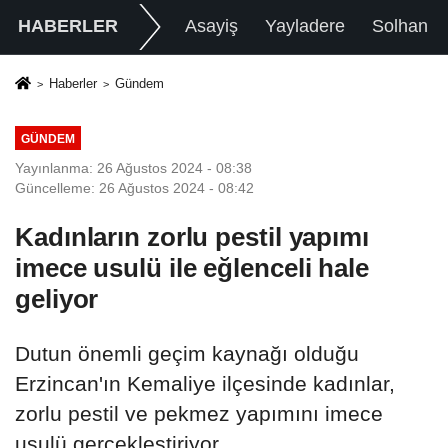
HABERLER
Asayiş
Yayladere
Solhan
Haberler
Gündem
GÜNDEM
Yayınlanma: 26 Ağustos 2024 - 08:38
Güncelleme: 26 Ağustos 2024 - 08:42
Kadınların zorlu pestil yapımı
imece usulü ile eğlenceli hale
geliyor
Dutun önemli geçim kaynağı olduğu
Erzincan'ın Kemaliye ilçesinde kadınlar,
zorlu pestil ve pekmez yapımını imece
usulü gerçekleştiriyor.