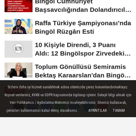
Bingöl Cumhuriyet
Başsavcılığından Dolandırıcılık
Uyarısı:...
Raffa Türkiye Şampiyonası’nda
Bingöl Rüzgârı Esti
10 Kişiyle Direndi, 3 Puanı
Aldı: 12 Bingölspor Zirvedeki
Yerini Korudu...
Toplum Gönüllüsü Semiramis
Bektaş Karaarslan'dan Bingöl
İçin Deprem...
Sizlere daha iyi hizmet sunabilmek adına sitemizde çerez konumlandırmaktayız.
GÜNDEM
Kişisel verileriniz, KVKK ve GDPR kapsamında toplanıp işlenir. Detaylı bilgi almak için
Yayınlanma: 26 Ağustos 2024 - 08:28
Veri Politikamızı / Aydınlatma Metnimizi inceleyebilirsiniz. Sitemizi kullanarak,
Güncelleme: 26 Ağustos 2024 - 08:30
çerezleri kullanmamızı kabul etmiş olacaksınız.
AYRINTILAR
TAMAM
Yorumlar
Yorumlar
Erzincan'dan Malazgirt'e gidecek
olan 580 kişilik grup uğurlandı