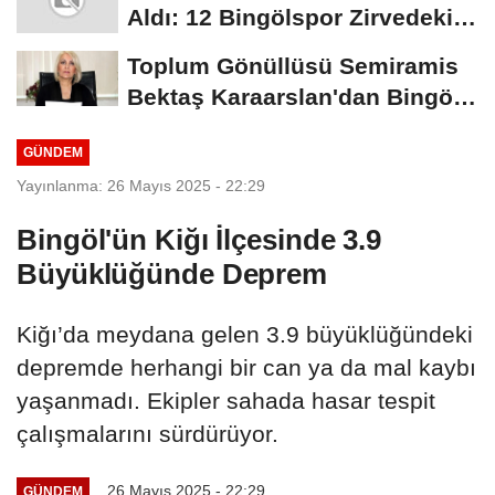
Aldı: 12 Bingölspor Zirvedeki
Yerini Korudu...
Toplum Gönüllüsü Semiramis
Bektaş Karaarslan'dan Bingöl
İçin Deprem...
GÜNDEM
Yayınlanma: 26 Mayıs 2025 - 22:29
Bingöl'ün Kiğı İlçesinde 3.9
Büyüklüğünde Deprem
Kiğı’da meydana gelen 3.9 büyüklüğündeki
depremde herhangi bir can ya da mal kaybı
yaşanmadı. Ekipler sahada hasar tespit
çalışmalarını sürdürüyor.
26 Mayıs 2025 - 22:29
GÜNDEM