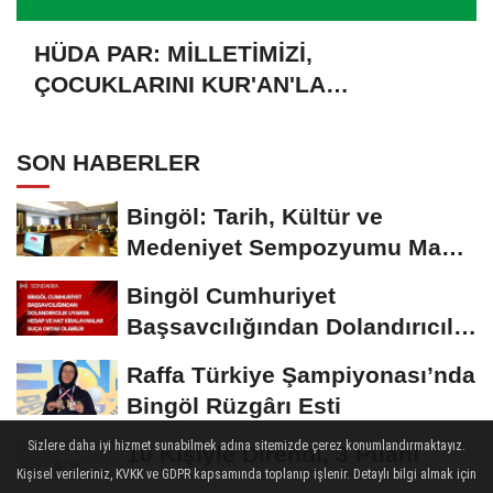
HÜDA PAR: MİLLETİMİZİ,
ÇOCUKLARINI KUR'AN'LA
BULUŞTURMAYA DAVET EDİYORUZ
SON HABERLER
Bingöl: Tarih, Kültür ve
Medeniyet Sempozyumu Mayıs
Ayında Düzenlenecek
Bingöl Cumhuriyet
Başsavcılığından Dolandırıcılık
Uyarısı:...
Raffa Türkiye Şampiyonası’nda
Bingöl Rüzgârı Esti
Sizlere daha iyi hizmet sunabilmek adına sitemizde çerez konumlandırmaktayız.
10 Kişiyle Direndi, 3 Puanı
Kişisel verileriniz, KVKK ve GDPR kapsamında toplanıp işlenir. Detaylı bilgi almak için
Aldı: 12 Bingölspor Zirvedeki