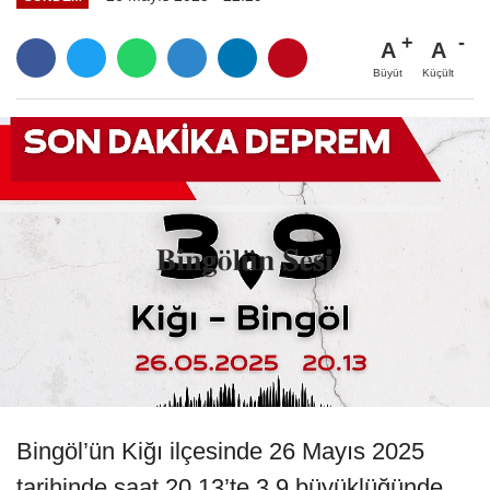
A
A
Büyüt
Küçült
Bingöl’ün Kiğı ilçesinde 26 Mayıs 2025
tarihinde saat 20.13’te 3.9 büyüklüğünde