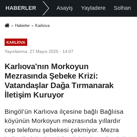
HABERLER
Asayiş
Yayladere
Solhan
Haberler
Karliova
KARLIOVA
Yayınlanma: 27 Mayıs 2025 - 14:07
Karlıova'nın Morkoyun
Mezrasında Şebeke Krizi:
Vatandaşlar Dağa Tırmanarak
İletişim Kuruyor
Bingöl’ün Karlıova ilçesine bağlı Bağlıisa
köyünün Morkoyun mezrasında yıllardır
cep telefonu şebekesi çekmiyor. Mezra