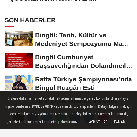
BULUŞTURMAYA DAVET EDİYORUZ
SON HABERLER
Bingöl: Tarih, Kültür ve
Medeniyet Sempozyumu Mayıs
Ayında Düzenlenecek
Bingöl Cumhuriyet
Başsavcılığından Dolandırıcılık
Uyarısı:...
Raffa Türkiye Şampiyonası’nda
Bingöl Rüzgârı Esti
Sizlere daha iyi hizmet sunabilmek adına sitemizde çerez konumlandırmaktayız.
10 Kişiyle Direndi, 3 Puanı
Kişisel verileriniz, KVKK ve GDPR kapsamında toplanıp işlenir. Detaylı bilgi almak için
Aldı: 12 Bingölspor Zirvedeki
Veri Politikamızı / Aydınlatma Metnimizi inceleyebilirsiniz. Sitemizi kullanarak,
Yerini Korudu...
Toplum Gönüllüsü Semiramis
çerezleri kullanmamızı kabul etmiş olacaksınız.
AYRINTILAR
TAMAM
Yorumlar
Yorumlar
Bektaş Karaarslan'dan Bingöl