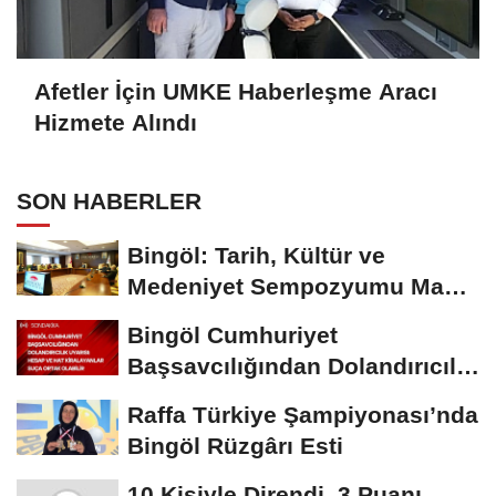
Afetler İçin UMKE Haberleşme Aracı
Hizmete Alındı
SON HABERLER
Bingöl: Tarih, Kültür ve
Medeniyet Sempozyumu Mayıs
Ayında Düzenlenecek
Bingöl Cumhuriyet
Başsavcılığından Dolandırıcılık
Uyarısı:...
Raffa Türkiye Şampiyonası’nda
Bingöl Rüzgârı Esti
10 Kişiyle Direndi, 3 Puanı