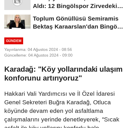
Aldı: 12 Bingölspor Zirvedeki
Yerini Korudu...
Toplum Gönüllüsü Semiramis
Bektaş Karaarslan'dan Bingöl
İçin Deprem...
GÜNDEM
Yayınlanma: 04 Ağustos 2024 - 08:56
Güncelleme: 04 Ağustos 2024 - 09:00
Karadağ: "Köy yollarındaki ulaşım
konforunu artırıyoruz"
Hakkari Vali Yardımcısı ve İl Özel İdaresi
Genel Sekreteri Buğra Karadağ, Otluca
köyünde devam eden yol asfaltlama
çalışmalarını yerinde denetleyerek, "Sıcak
asfalt ile köy yollarını konforlu hale