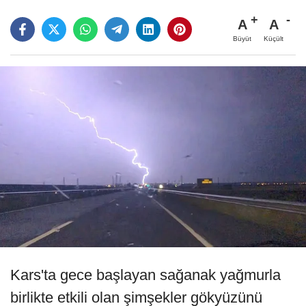
A
A
Büyüt
Küçült
Kars'ta gece başlayan sağanak yağmurla
birlikte etkili olan şimşekler gökyüzünü