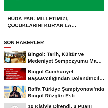
HÜDA PAR: MİLLETİMİZİ,
ÇOCUKLARINI KUR'AN'LA
BULUŞTURMAYA DAVET EDİYORUZ
SON HABERLER
Bingöl: Tarih, Kültür ve
Medeniyet Sempozyumu Mayıs
Ayında Düzenlenecek
Bingöl Cumhuriyet
Başsavcılığından Dolandırıcılık
Uyarısı:...
Raffa Türkiye Şampiyonası’nda
Bingöl Rüzgârı Esti
10 Kişiyle Direndi, 3 Puanı