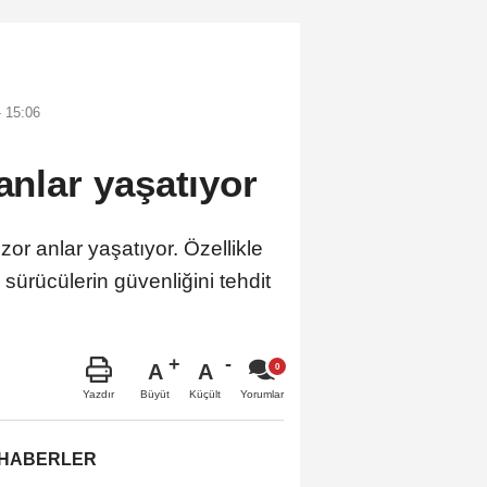
 15:06
anlar yaşatıyor
or anlar yaşatıyor. Özellikle
 sürücülerin güvenliğini tehdit
A
A
Büyüt
Küçült
Yazdır
Yorumlar
 HABERLER