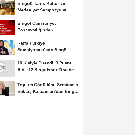
Bingöl: Tarih, Kültür ve
Medeniyet Sempozyumu
Mayıs Ayında Düzenlenecek
Bingöl Cumhuriyet
Başsavcılığından
Dolandırıcılık Uyarısı:...
Raffa Türkiye
Şampiyonası’nda Bingöl
Rüzgârı Esti
10 Kişiyle Direndi, 3 Puanı
Aldı: 12 Bingölspor Zirvedeki
Yerini Korudu...
Toplum Gönüllüsü Semiramis
Bektaş Karaarslan'dan Bingöl
İçin Deprem...