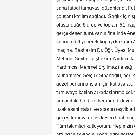
saha futbol turnuvası düzenlendi. Fut
çalışanı katılım sağladı. 'Sağlık için 
oluşturduğu 6 grup ve toplam 51 maç
gerçekleşen turnuvanın finalinde Anes
sonucu 6-4 yenerek kupayı kazandı.An
maçına, Başhekim Dr. Öğr. Üyesi M
Mehmet Soylu, Başhekim Yardımcılar
Yardımcısı Mehmet Eryılmaz ile sağlık
Muhammed Selçuk Sinanoğlu, her iki t
güzel performansları için kutlayara
turnuvaya katılan arkadaşlarıma çok 
arasındaki birlik ve beraberlik duygul
uzaklaştırılmaları ve sporun teşvik e
geçen turnuva nefes kesen final maçı
Tüm takımları kutluyorum. Hepinizin 
ardından sevincini kendilerini destekl