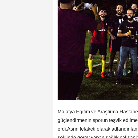
Malatya Eğitim ve Araştırma Hastanesi
güçlendirmenin sporun teşvik edilmes
erdi.Asrın felaketi olarak adlandırı
şeklinde görev yapan sağlık çalışan