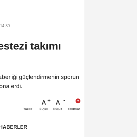
 14:39
estezi takımı
raberliği güçlendirmenin sporun
ona erdi.
A
A
Büyüt
Küçült
Yazdır
Yorumlar
 HABERLER