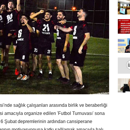
'nde sağlık çalışanları arasında birlik ve beraberliği
i amacıyla organize edilen 'Futbol Turnuvası' sona
lan 6 Şubat depremlerinin ardından cansiperane
larının motivasyonuna katkı sağlamak amacıyla halı