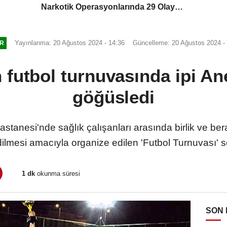
Narkotik Operasyonlarında 29 Olaya
Müdahale Etti
Yayınlanma: 20 Ağustos 2024 - 14:36
Güncelleme: 20 Ağustos 2024 -
R
n futbol turnuvasında ipi An
göğüsledi
stanesi'nde sağlık çalışanları arasında birlik ve be
dilmesi amacıyla organize edilen 'Futbol Turnuvası' s
1 dk
okunma süresi
SON