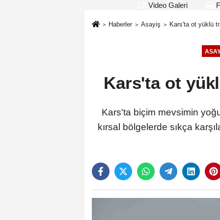
Video Galeri
F
Haberler
Asayiş
Kars'ta ot yüklü t
ASAY
Kars'ta ot yük
Kars'ta biçim mevsimin yoğun
kırsal bölgelerde sıkça karşıl