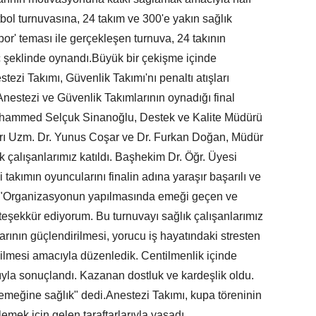
bol turnuvasına, 24 takım ve 300'e yakın sağlık
spor' teması ile gerçekleşen turnuva, 24 takının
 şeklinde oynandı.Büyük bir çekişme içinde
tezi Takımı, Güvenlik Takımı'nı penaltı atışları
estezi ve Güvenlik Takımlarının oynadığı final
uhammed Selçuk Sinanoğlu, Destek ve Kalite Müdürü
ı Uzm. Dr. Yunus Coşar ve Dr. Furkan Doğan, Müdür
 çalışanlarımız katıldı. Başhekim Dr. Öğr. Üyesi
akımın oyuncularını finalin adına yaraşır başarılı ve
k, "Organizasyonun yapılmasında emeği geçen ve
teşekkür ediyorum. Bu turnuvayı sağlık çalışanlarımız
arının güçlendirilmesi, yorucu iş hayatındaki stresten
dilmesi amacıyla düzenledik. Centilmenlik içinde
yla sonuçlandı. Kazanan dostluk ve kardeşlik oldu.
emeğine sağlık" dedi.Anestezi Takımı, kupa töreninin
emek için gelen taraftarlarıyla yaşadı.