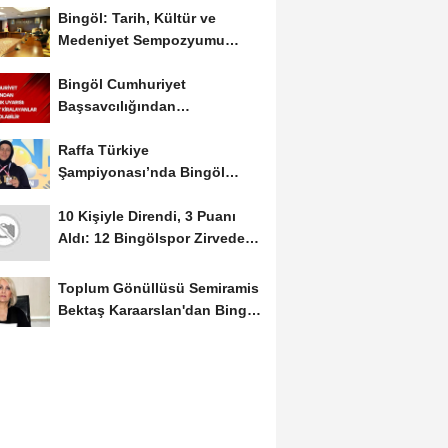
Bingöl: Tarih, Kültür ve
Medeniyet Sempozyumu
Mayıs Ayında Düzenlenecek
Bingöl Cumhuriyet
Başsavcılığından
Dolandırıcılık Uyarısı:...
Raffa Türkiye
Şampiyonası’nda Bingöl
Rüzgârı Esti
10 Kişiyle Direndi, 3 Puanı
Aldı: 12 Bingölspor Zirvedeki
Yerini Korudu...
Toplum Gönüllüsü Semiramis
Bektaş Karaarslan'dan Bingöl
İçin Deprem...