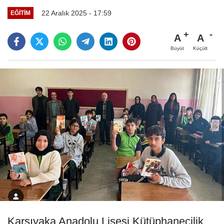
22 Aralık 2025 - 17:59
EĞITIM
A
A
Büyüt
Küçült
Karşıyaka Anadolu Lisesi Kütüphanecilik