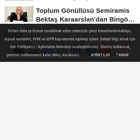
Yerini Korudu...
Toplum Gönüllüsü Semiramis
Bektaş Karaarslan'dan Bingöl
İçin Deprem...
Sizlere daha iyi hizmet sunabilmek adına sitemizde çerez konumlandırmaktayız.
BINGÖL
Kişisel verileriniz, KVKK ve GDPR kapsamında toplanıp işlenir. Detaylı bilgi almak için
Yayınlanma: 21 Aralık 2025 - 19:26
Veri Politikamızı / Aydınlatma Metnimizi inceleyebilirsiniz. Sitemizi kullanarak,
çerezleri kullanmamızı kabul etmiş olacaksınız.
AYRINTILAR
TAMAM
Yorumlar
Yorumlar
Antalya'da Bingöl Rüzgârı: U14
Erkek Kros Takımı Türkiye
Şampiyonu
Antalya’da düzenlenen kros ligi finallerinde
Bingöl takımları elde ettikleri derecelerle
gurur yaşattı.
21 Aralık 2025 - 19:26
BINGÖL