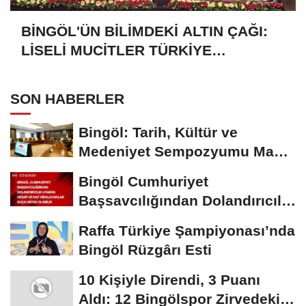
BİNGÖL'ÜN BİLİMDEKİ ALTIN ÇAĞI:
LİSELİ MUCİTLER TÜRKİYE
FİNALLERİNE DAMGA VURDU
SON HABERLER
Bingöl: Tarih, Kültür ve
Medeniyet Sempozyumu Mayıs
Ayında Düzenlenecek
Bingöl Cumhuriyet
Başsavcılığından Dolandırıcılık
Uyarısı:...
Raffa Türkiye Şampiyonası’nda
Bingöl Rüzgârı Esti
10 Kişiyle Direndi, 3 Puanı
Aldı: 12 Bingölspor Zirvedeki