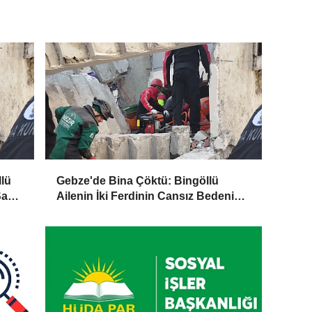
lü
Gebze'de Bina Çöktü: Bingöllü
Sağ
Ailenin İki Ferdinin Cansız Bedenine
Ulaşıldı