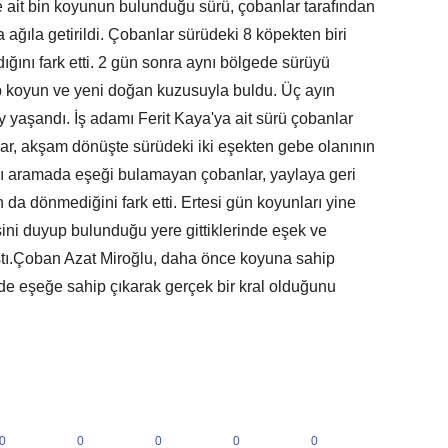
 ait bin koyunun bulunduğu sürü, çobanlar tarafından
 ağıla getirildi. Çobanlar sürüdeki 8 köpekten biri
dığını fark etti. 2 gün sonra aynı bölgede sürüyü
yıp koyun ve yeni doğan kuzusuyla buldu. Üç ayın
y yaşandı. İş adamı Ferit Kaya'ya ait sürü çobanlar
ar, akşam dönüşte sürüdeki iki eşekten gebe olanının
ları aramada eşeği bulamayan çobanlar, yaylaya geri
 da dönmediğini fark etti. Ertesi gün koyunları yine
sini duyup bulunduğu yere gittiklerinde eşek ve
aştı.Çoban Azat Miroğlu, daha önce koyuna sahip
 de eşeğe sahip çıkarak gerçek bir kral olduğunu