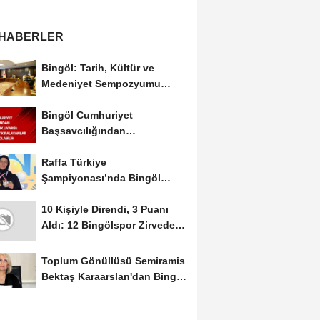
 HABERLER
Bingöl: Tarih, Kültür ve
Medeniyet Sempozyumu
Mayıs Ayında Düzenlenecek
Bingöl Cumhuriyet
Başsavcılığından
Dolandırıcılık Uyarısı:...
Raffa Türkiye
Şampiyonası’nda Bingöl
Rüzgârı Esti
10 Kişiyle Direndi, 3 Puanı
Aldı: 12 Bingölspor Zirvedeki
Yerini Korudu...
Toplum Gönüllüsü Semiramis
Bektaş Karaarslan'dan Bingöl
İçin Deprem...