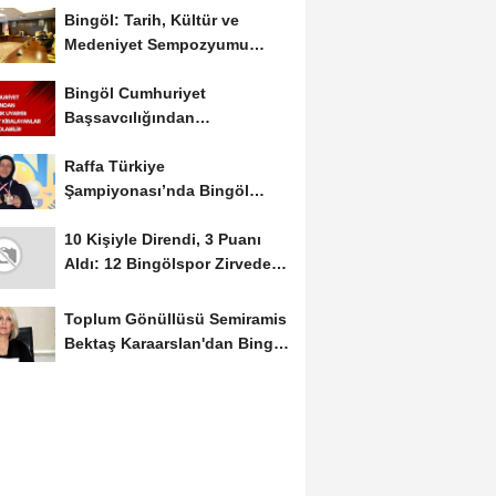
Bingöl: Tarih, Kültür ve
Medeniyet Sempozyumu
Mayıs Ayında Düzenlenecek
Bingöl Cumhuriyet
Başsavcılığından
Dolandırıcılık Uyarısı:...
Raffa Türkiye
Şampiyonası’nda Bingöl
Rüzgârı Esti
10 Kişiyle Direndi, 3 Puanı
Aldı: 12 Bingölspor Zirvedeki
Yerini Korudu...
Toplum Gönüllüsü Semiramis
Bektaş Karaarslan'dan Bingöl
İçin Deprem...