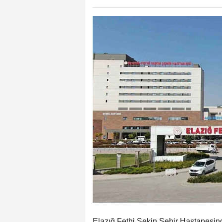
Elazığ Fethi Sekin Şehir Hastanesin