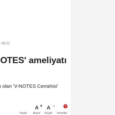
- 09:21
NOTES' ameliyatı
 olan 'V-NOTES Cerrahisi'
A
A
Büyüt
Küçült
Yazdır
Yorumlar