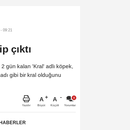
- 09:21
p çıktı
 gün kalan 'Kral' adlı köpek,
ı gibi bir kral olduğunu
A
A
Büyüt
Küçült
Yazdır
Yorumlar
 HABERLER