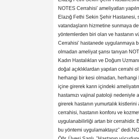
NOTES Cerrahisi' ameliyatları yapıl
Elazığ Fethi Sekin Şehir Hastanesi, 
vatandaşların hizmetine sunmaya de
yöntemlerden biri olan ve hastanın 
Cerrahisi' hastanede uygulanmaya ba
olmadan ameliyat şansı tanıyan NOT
Kadın Hastalıkları ve Doğum Uzmanı 
doğal açıklıklardan yapılan cerrahi 
herhangi bir kesi olmadan, herhangi 
içine girerek karın içindeki ameliyatı
hastamızı vajinal patoloji nedeniyle 
girerek hastanın yumurtalık kistlerin
cerrahisi, hastanın konforu ve kozmet
uygulanabilirliği artan bir cerrahidir
bu yöntemi uygulamaktayız" dedi.NO
Öğr. Üyesi Şanlı, ''Hastanın vücudun