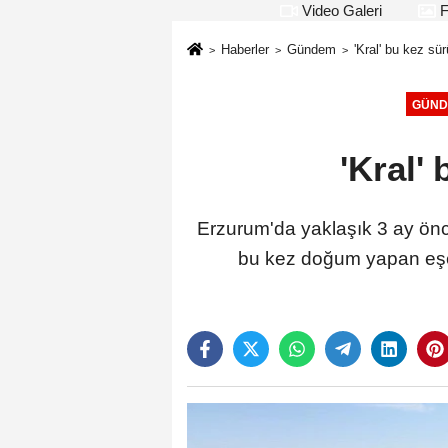
Video Galeri
F
Haberler
Gündem
'Kral' bu kez sü
GÜND
'Kral'
Erzurum'da yaklaşık 3 ay önc
bu kez doğum yapan eşeğ