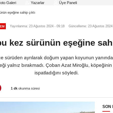
oto Galeri
Yazarlar
Üye Paneli
rünün eşeğine sahip çıktı
Yayınlanma: 23 Ağustos 2024 - 09:18
Güncelleme: 23 Ağustos 2024 
EM
 bu kez sürünün eşeğine sahi
e sürüden ayrılarak doğum yapan koyunun yanında 2
i yalnız bırakmadı. Çoban Azat Miroğlu, köpeğinin ad
ispatladığını söyledi.
1 dk
okunma süresi
SON