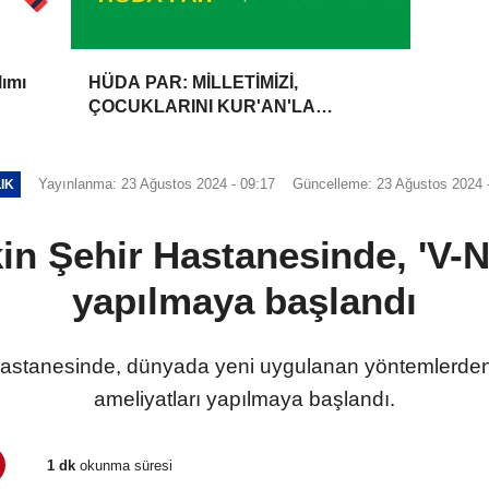
lımı
HÜDA PAR: MİLLETİMİZİ,
ÇOCUKLARINI KUR'AN'LA
BULUŞTURMAYA DAVET
EDİYORUZ
Yayınlanma: 23 Ağustos 2024 - 09:17
Güncelleme: 23 Ağustos 2024 
IK
kin Şehir Hastanesinde, 'V-
yapılmaya başlandı
 Hastanesinde, dünyada yeni uygulanan yöntemlerden
ameliyatları yapılmaya başlandı.
1 dk
okunma süresi