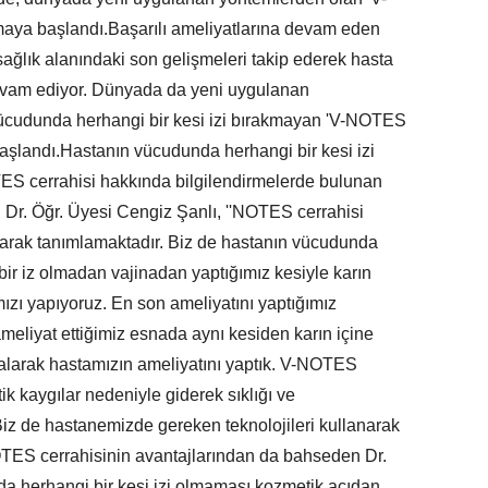
maya başlandı.Başarılı ameliyatlarına devam eden
sağlık alanındaki son gelişmeleri takip ederek hasta
vam ediyor. Dünyada da yeni uygulanan
vücudunda herhangi bir kesi izi bırakmayan 'V-NOTES
şlandı.Hastanın vücudunda herhangi bir kesi izi
ES cerrahisi hakkında bilgilendirmelerde bulunan
Dr. Öğr. Üyesi Cengiz Şanlı, ''NOTES cerrahisi
olarak tanımlamaktadır. Biz de hastanın vücudunda
bir iz olmadan vajinadan yaptığımız kesiyle karın
mızı yapıyoruz. En son ameliyatını yaptığımız
ameliyat ettiğimiz esnada aynı kesiden karın içine
i alarak hastamızın ameliyatını yaptık. V-NOTES
ik kaygılar nedeniyle giderek sıklığı ve
. Biz de hastanemizde gereken teknolojileri kullanarak
TES cerrahisinin avantajlarından da bahseden Dr.
da herhangi bir kesi izi olmaması kozmetik açıdan