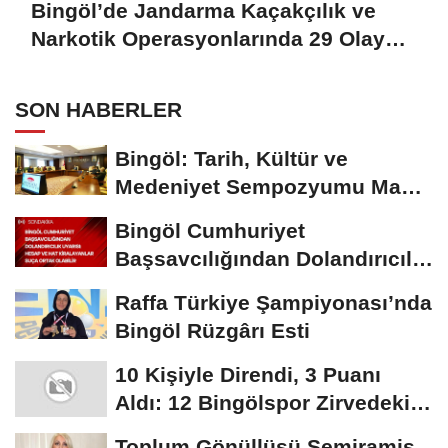
Bingöl’de Jandarma Kaçakçılık ve
Narkotik Operasyonlarında 29 Olaya
Müdahale Etti
SON HABERLER
Bingöl: Tarih, Kültür ve
Medeniyet Sempozyumu Mayıs
Ayında Düzenlenecek
Bingöl Cumhuriyet
Başsavcılığından Dolandırıcılık
Uyarısı:...
Raffa Türkiye Şampiyonası’nda
Bingöl Rüzgârı Esti
10 Kişiyle Direndi, 3 Puanı
Aldı: 12 Bingölspor Zirvedeki
Yerini Korudu...
Toplum Gönüllüsü Semiramis