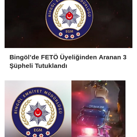
Bingöl’de FETÖ Üyeliğinden Aranan 3
Şüpheli Tutuklandı