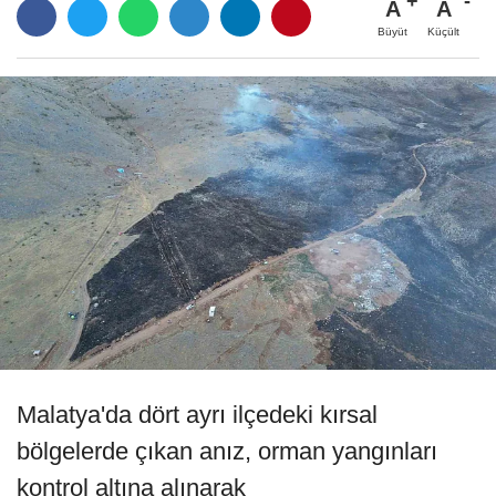
A
A
Büyüt
Küçült
Malatya'da dört ayrı ilçedeki kırsal
bölgelerde çıkan anız, orman yangınları
kontrol altına alınarak