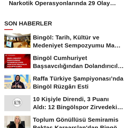
Narkotik Operasyonlarında 29 Olaya
Müdahale Etti
SON HABERLER
Bingöl: Tarih, Kültür ve
Medeniyet Sempozyumu Mayıs
Ayında Düzenlenecek
Bingöl Cumhuriyet
Başsavcılığından Dolandırıcılık
Uyarısı:...
Raffa Türkiye Şampiyonası’nda
Bingöl Rüzgârı Esti
10 Kişiyle Direndi, 3 Puanı
Aldı: 12 Bingölspor Zirvedeki
Yerini Korudu...
Toplum Gönüllüsü Semiramis
Bektaş Karaarslan'dan Bingöl