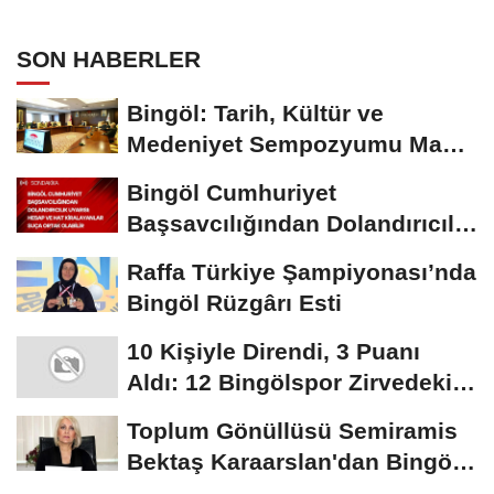
Müdahale Etti
SON HABERLER
Bingöl: Tarih, Kültür ve
Medeniyet Sempozyumu Mayıs
Ayında Düzenlenecek
Bingöl Cumhuriyet
Başsavcılığından Dolandırıcılık
Uyarısı:...
Raffa Türkiye Şampiyonası’nda
Bingöl Rüzgârı Esti
10 Kişiyle Direndi, 3 Puanı
Aldı: 12 Bingölspor Zirvedeki
Yerini Korudu...
Toplum Gönüllüsü Semiramis
Bektaş Karaarslan'dan Bingöl
İçin Deprem...