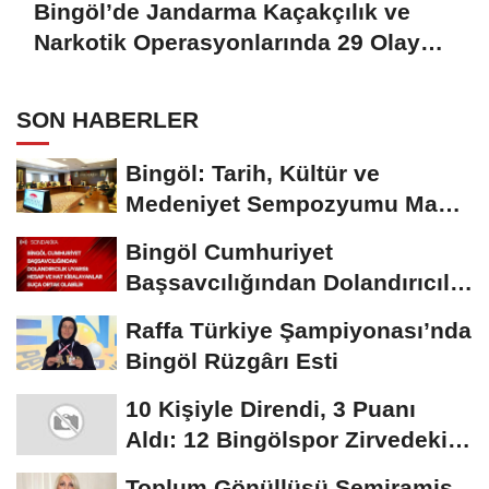
Bingöl’de Jandarma Kaçakçılık ve
Narkotik Operasyonlarında 29 Olaya
Müdahale Etti
SON HABERLER
Bingöl: Tarih, Kültür ve
Medeniyet Sempozyumu Mayıs
Ayında Düzenlenecek
Bingöl Cumhuriyet
Başsavcılığından Dolandırıcılık
Uyarısı:...
Raffa Türkiye Şampiyonası’nda
Bingöl Rüzgârı Esti
10 Kişiyle Direndi, 3 Puanı
Aldı: 12 Bingölspor Zirvedeki
Yerini Korudu...
Toplum Gönüllüsü Semiramis