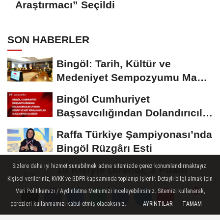
Araştırmacı” Seçildi
SON HABERLER
Bingöl: Tarih, Kültür ve
Medeniyet Sempozyumu Mayıs
Ayında Düzenlenecek
Bingöl Cumhuriyet
Başsavcılığından Dolandırıcılık
Uyarısı:...
Raffa Türkiye Şampiyonası’nda
Bingöl Rüzgârı Esti
Sizlere daha iyi hizmet sunabilmek adına sitemizde çerez konumlandırmaktayız.
10 Kişiyle Direndi, 3 Puanı
Kişisel verileriniz, KVKK ve GDPR kapsamında toplanıp işlenir. Detaylı bilgi almak için
Aldı: 12 Bingölspor Zirvedeki
Veri Politikamızı / Aydınlatma Metnimizi inceleyebilirsiniz. Sitemizi kullanarak,
Yerini Korudu...
Toplum Gönüllüsü Semiramis
çerezleri kullanmamızı kabul etmiş olacaksınız.
AYRINTILAR
TAMAM
Yorumlar
Yorumlar
Yorumlar
Bektaş Karaarslan'dan Bingöl