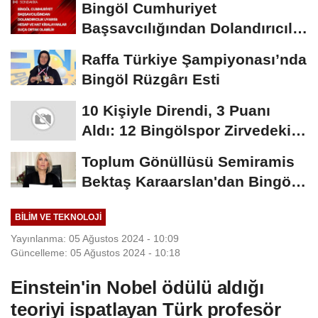
Bingöl Cumhuriyet
Başsavcılığından Dolandırıcılık
Uyarısı:...
Raffa Türkiye Şampiyonası’nda
Bingöl Rüzgârı Esti
10 Kişiyle Direndi, 3 Puanı
Aldı: 12 Bingölspor Zirvedeki
Yerini Korudu...
Toplum Gönüllüsü Semiramis
Bektaş Karaarslan'dan Bingöl
İçin Deprem...
BILIM VE TEKNOLOJI
Yayınlanma: 05 Ağustos 2024 - 10:09
Güncelleme: 05 Ağustos 2024 - 10:18
Einstein'in Nobel ödülü aldığı
teoriyi ispatlayan Türk profesör