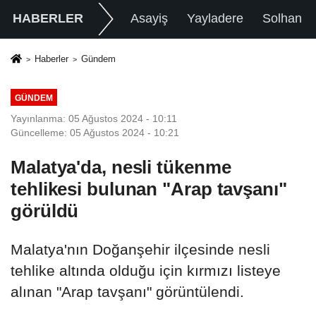
HABERLER
Asayiş
Yayladere
Solhan
Haberler
Gündem
GÜNDEM
Yayınlanma: 05 Ağustos 2024 - 10:11
Güncelleme: 05 Ağustos 2024 - 10:21
Malatya'da, nesli tükenme
tehlikesi bulunan "Arap tavşanı"
görüldü
Malatya'nın Doğanşehir ilçesinde nesli
tehlike altında olduğu için kırmızı listeye
alınan "Arap tavşanı" görüntülendi.