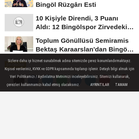
Bingöl Rüzgârı Esti
10 Kişiyle Direndi, 3 Puanı
Aldı: 12 Bingölspor Zirvedeki
Yerini Korudu...
Toplum Gönüllüsü Semiramis
Bektaş Karaarslan'dan Bingöl
İçin Deprem...
Sizlere daha iyi hizmet sunabilmek adına sitemizde çerez konumlandırmaktayız.
EKONOMI
Kişisel verileriniz, KVKK ve GDPR kapsamında toplanıp işlenir. Detaylı bilgi almak için
Yayınlanma: 07 Ağustos 2024 - 13:36
Veri Politikamızı / Aydınlatma Metnimizi inceleyebilirsiniz. Sitemizi kullanarak,
Güncelleme: 07 Ağustos 2024 - 13:45
çerezleri kullanmamızı kabul etmiş olacaksınız.
AYRINTILAR
TAMAM
Yorumlar
Yorumlar
Cilo Dağı'nın eteklerinde bal
bereketi: Kovan kovan bal sağımı
başladı
Hakkari'nin Yüksekova ilçesindeki Cilo