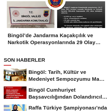
Bingöl’de Jandarma Kaçakçılık ve
Narkotik Operasyonlarında 29 Olaya
Müdahale Etti
SON HABERLER
Bingöl: Tarih, Kültür ve
Medeniyet Sempozyumu Mayıs
Ayında Düzenlenecek
Bingöl Cumhuriyet
Başsavcılığından Dolandırıcılık
Uyarısı:...
Raffa Türkiye Şampiyonası’nda