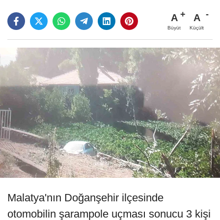
A
A
Büyüt
Küçült
Malatya'nın Doğanşehir ilçesinde
otomobilin şarampole uçması sonucu 3 kişi