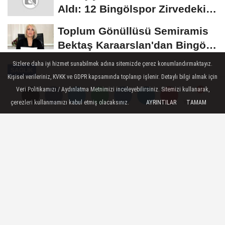
Aldı: 12 Bingölspor Zirvedeki
Yerini Korudu...
Toplum Gönüllüsü Semiramis
Bektaş Karaarslan'dan Bingöl
İçin Deprem...
Sizlere daha iyi hizmet sunabilmek adına sitemizde çerez konumlandırmaktayız.
SAĞLIK
Kişisel verileriniz, KVKK ve GDPR kapsamında toplanıp işlenir. Detaylı bilgi almak için
Yayınlanma: 01 Ağustos 2024 - 00:44
Veri Politikamızı / Aydınlatma Metnimizi inceleyebilirsiniz. Sitemizi kullanarak,
Güncelleme: 02 Ağustos 2024 - 00:54
çerezleri kullanmamızı kabul etmiş olacaksınız.
AYRINTILAR
TAMAM
Yorumlar
Yorumlar
Helikopter ambulans 4 yaşındaki
çocuk için havalandı
Van'ın Bahçesaray ilçesinde yüksekten
düşen çocuk için helikopter ambulans
havalandı.
01 Ağustos 2024 - 00:44
SAĞLIK