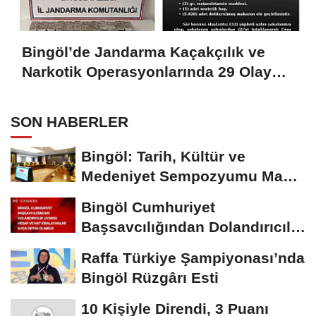
Bingöl’de Jandarma Kaçakçılık ve
Narkotik Operasyonlarında 29 Olaya
Müdahale Etti
SON HABERLER
Bingöl: Tarih, Kültür ve
Medeniyet Sempozyumu Mayıs
Ayında Düzenlenecek
Bingöl Cumhuriyet
Başsavcılığından Dolandırıcılık
Uyarısı:...
Raffa Türkiye Şampiyonası’nda
Bingöl Rüzgârı Esti
10 Kişiyle Direndi, 3 Puanı