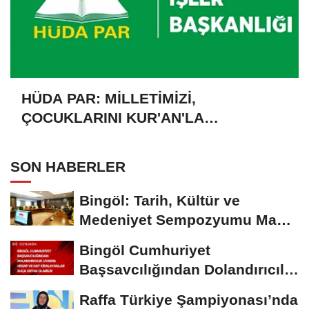
HÜDA PAR: MİLLETİMİZİ,
ÇOCUKLARINI KUR'AN'LA
BULUŞTURMAYA DAVET EDİYORUZ
SON HABERLER
Bingöl: Tarih, Kültür ve
Medeniyet Sempozyumu Mayıs
Ayında Düzenlenecek
Bingöl Cumhuriyet
Başsavcılığından Dolandırıcılık
Uyarısı:...
Raffa Türkiye Şampiyonası’nda