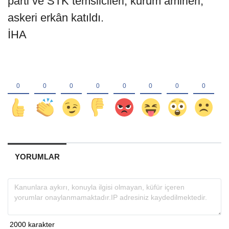
parti ve STK temsilcileri, kurum amirleri,
askeri erkân katıldı.
İHA
YORUMLAR