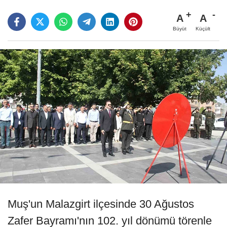
A
A
Büyüt
Küçült
Muş'un Malazgirt ilçesinde 30 Ağustos
Zafer Bayramı'nın 102. yıl dönümü törenle