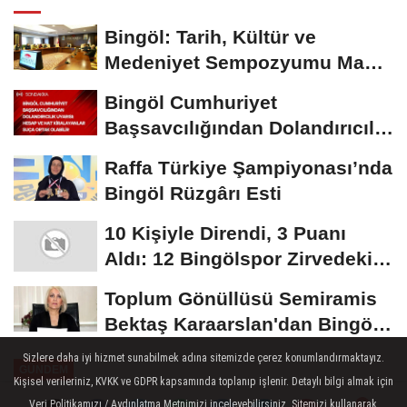
Bingöl: Tarih, Kültür ve
Medeniyet Sempozyumu Mayıs
Ayında Düzenlenecek
Bingöl Cumhuriyet
Başsavcılığından Dolandırıcılık
Uyarısı:...
Raffa Türkiye Şampiyonası’nda
Bingöl Rüzgârı Esti
10 Kişiyle Direndi, 3 Puanı
Aldı: 12 Bingölspor Zirvedeki
Yerini Korudu...
Toplum Gönüllüsü Semiramis
Bektaş Karaarslan'dan Bingöl
İçin Deprem...
Sizlere daha iyi hizmet sunabilmek adına sitemizde çerez konumlandırmaktayız.
GÜNDEM
Kişisel verileriniz, KVKK ve GDPR kapsamında toplanıp işlenir. Detaylı bilgi almak için
Yayınlanma: 25 Ağustos 2024 - 18:32
Veri Politikamızı / Aydınlatma Metnimizi inceleyebilirsiniz. Sitemizi kullanarak,