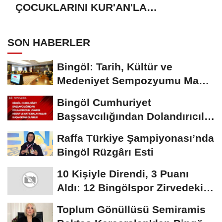
ÇOCUKLARINI KUR'AN'LA
BULUŞTURMAYA DAVET EDİYORUZ
SON HABERLER
Bingöl: Tarih, Kültür ve
Medeniyet Sempozyumu Mayıs
Ayında Düzenlenecek
Bingöl Cumhuriyet
Başsavcılığından Dolandırıcılık
Uyarısı:...
Raffa Türkiye Şampiyonası’nda
Bingöl Rüzgârı Esti
10 Kişiyle Direndi, 3 Puanı
Aldı: 12 Bingölspor Zirvedeki
Yerini Korudu...
Toplum Gönüllüsü Semiramis