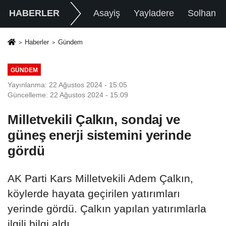
HABERLER
Asayiş
Yayladere
Solhan
Haberler
Gündem
GÜNDEM
Yayınlanma: 22 Ağustos 2024 - 15:05
Güncelleme: 22 Ağustos 2024 - 15:09
Milletvekili Çalkın, sondaj ve
güneş enerji sistemini yerinde
gördü
AK Parti Kars Milletvekili Adem Çalkın,
köylerde hayata geçirilen yatırımları
yerinde gördü. Çalkın yapılan yatırımlarla
ilgili bilgi aldı.