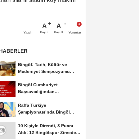
A
A
Büyüt
Küçült
Yazdır
Yorumlar
 HABERLER
Bingöl: Tarih, Kültür ve
Medeniyet Sempozyumu
Mayıs Ayında Düzenlenecek
Bingöl Cumhuriyet
Başsavcılığından
Dolandırıcılık Uyarısı:...
Raffa Türkiye
Şampiyonası’nda Bingöl
Rüzgârı Esti
10 Kişiyle Direndi, 3 Puanı
Aldı: 12 Bingölspor Zirvedeki