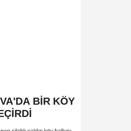
VA'DA BİR KÖY
EÇİRDİ
n silahlı saldırı köy halkını