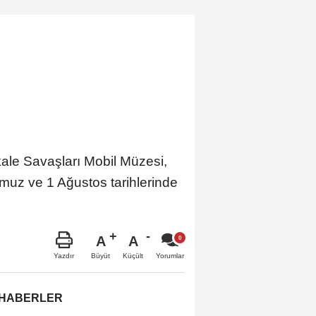
kkale Savaşları Mobil Müzesi,
mmuz ve 1 Ağustos tarihlerinde
A
A
Büyüt
Küçült
Yazdır
Yorumlar
 HABERLER