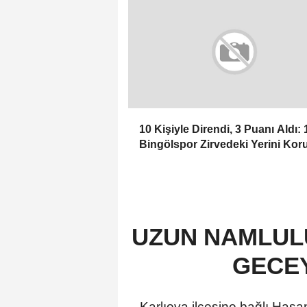
10 Kişiyle Direndi, 3 Puanı Aldı: 
Bingölspor Zirvedeki Yerini Kor
UZUN NAMLULU
GECEY
Karlıova ilçesine bağlı Hasa