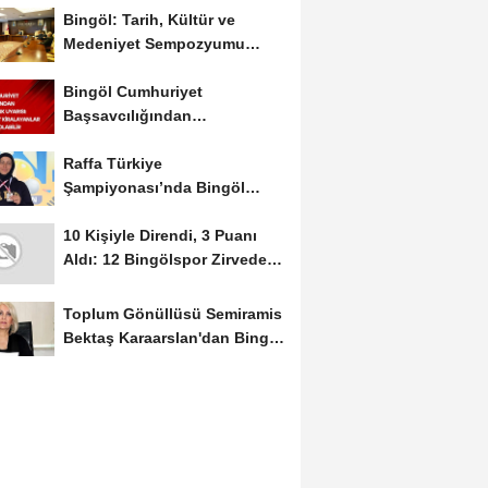
Bingöl: Tarih, Kültür ve
Medeniyet Sempozyumu
Mayıs Ayında Düzenlenecek
Bingöl Cumhuriyet
Başsavcılığından
Dolandırıcılık Uyarısı:...
Raffa Türkiye
Şampiyonası’nda Bingöl
Rüzgârı Esti
10 Kişiyle Direndi, 3 Puanı
Aldı: 12 Bingölspor Zirvedeki
Yerini Korudu...
Toplum Gönüllüsü Semiramis
Bektaş Karaarslan'dan Bingöl
İçin Deprem...