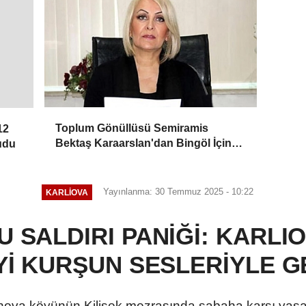
Toplum Gönüllüsü Semiramis
12
Bektaş Karaarslan'dan Bingöl İçin
udu
Deprem Uyarısı
Yayınlanma: 30 Temmuz 2025 - 10:22
KARLIOVA
 SALDIRI PANİĞİ: KARLIO
İ KURŞUN SESLERİYLE G
nova köyünün Kilisek mezrasında sabaha karşı yaşana