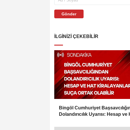
Gönder
İLGINIZI ÇEKEBILIR
Bingöl Cumhuriyet Başsavcılığ
Dolandırıcılık Uyarısı: Hesap ve 
Kiralayanlar Suça Ortak Olabilir