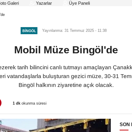
oto Galeri
Yazarlar
Üye Paneli
'de
Yayınlanma: 31 Temmuz 2025 - 11:38
BINGÖL
Mobil Müze Bingöl'de
gezerek tarih bilincini canlı tutmayı amaçlayan Çana
sferi vatandaşlarla buluşturan gezici müze, 30-31 Te
Bingöl halkının ziyaretine açık olacak.
1 dk
okunma süresi
SON