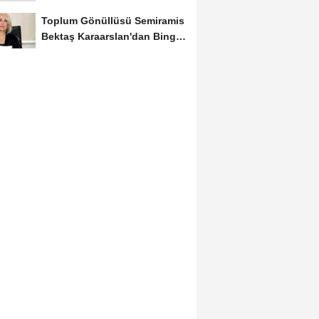
Yerini Korudu...
Toplum Gönüllüsü Semiramis
Bektaş Karaarslan'dan Bingöl
İçin Deprem...