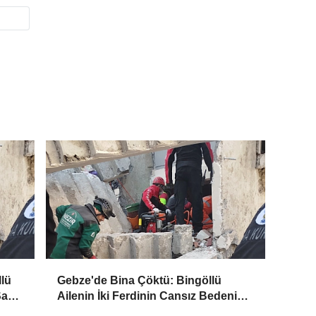
lü
Gebze'de Bina Çöktü: Bingöllü
Sağ
Ailenin İki Ferdinin Cansız Bedenine
Ulaşıldı