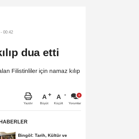
- 00:42
ılıp dua etti
n Filistinliler için namaz kılıp
A
A
Büyüt
Küçült
Yazdır
Yorumlar
 HABERLER
Bingöl: Tarih, Kültür ve