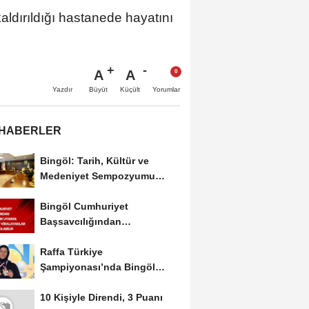
aldırıldığı hastanede hayatını
A
A
Büyüt
Küçült
Yazdır
Yorumlar
 HABERLER
Bingöl: Tarih, Kültür ve
Medeniyet Sempozyumu
Mayıs Ayında Düzenlenecek
Bingöl Cumhuriyet
Başsavcılığından
Dolandırıcılık Uyarısı:...
Raffa Türkiye
Şampiyonası’nda Bingöl
Rüzgârı Esti
10 Kişiyle Direndi, 3 Puanı