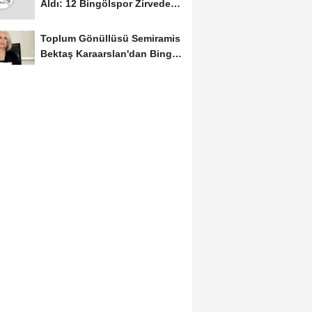
Aldı: 12 Bingölspor Zirvedeki
Yerini Korudu...
Toplum Gönüllüsü Semiramis
Bektaş Karaarslan'dan Bingöl
İçin Deprem...