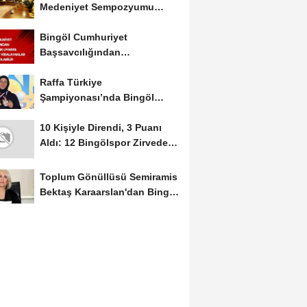
Medeniyet Sempozyumu
Mayıs Ayında Düzenlenecek
Bingöl Cumhuriyet
Başsavcılığından
Dolandırıcılık Uyarısı:...
Raffa Türkiye
Şampiyonası’nda Bingöl
Rüzgârı Esti
10 Kişiyle Direndi, 3 Puanı
Aldı: 12 Bingölspor Zirvedeki
Yerini Korudu...
Toplum Gönüllüsü Semiramis
Bektaş Karaarslan'dan Bingöl
İçin Deprem...