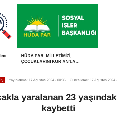
lımı
HÜDA PAR: MİLLETİMİZİ,
ÇOCUKLARINI KUR'AN'LA
BULUŞTURMAYA DAVET
EDİYORUZ
Yayınlanma: 17 Ağustos 2024 - 00:36
Güncelleme: 17 Ağustos 2024 -
IŞ
çakla yaralanan 23 yaşındak
kaybetti