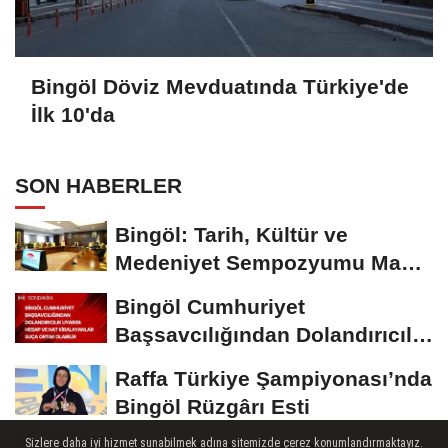
Bingöl Döviz Mevduatında Türkiye'de
İlk 10'da
SON HABERLER
Bingöl: Tarih, Kültür ve
Medeniyet Sempozyumu Mayıs
Ayında Düzenlenecek
Bingöl Cumhuriyet
Başsavcılığından Dolandırıcılık
Uyarısı:...
Raffa Türkiye Şampiyonası’nda
Bingöl Rüzgârı Esti
Sizlere daha iyi hizmet sunabilmek adına sitemizde çerez konumlandırmaktayız.