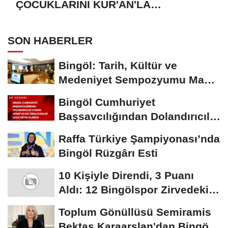
ÇOCUKLARINI KUR'AN'LA
BULUŞTURMAYA DAVET EDİYORUZ
SON HABERLER
Bingöl: Tarih, Kültür ve
Medeniyet Sempozyumu Mayıs
Ayında Düzenlenecek
Bingöl Cumhuriyet
Başsavcılığından Dolandırıcılık
Uyarısı:...
Raffa Türkiye Şampiyonası’nda
Bingöl Rüzgârı Esti
10 Kişiyle Direndi, 3 Puanı
Aldı: 12 Bingölspor Zirvedeki
Yerini Korudu...
Toplum Gönüllüsü Semiramis
Bektaş Karaarslan'dan Bingöl