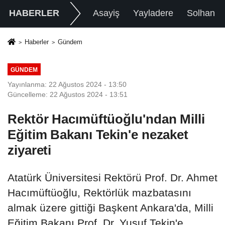
HABERLER
Asayiş
Yayladere
Solhan
Haberler
Gündem
GÜNDEM
Yayınlanma: 22 Ağustos 2024 - 13:50
Güncelleme: 22 Ağustos 2024 - 13:51
Rektör Hacımüftüoğlu'ndan Milli
Eğitim Bakanı Tekin'e nezaket
ziyareti
Atatürk Üniversitesi Rektörü Prof. Dr. Ahmet
Hacımüftüoğlu, Rektörlük mazbatasını
almak üzere gittiği Başkent Ankara'da, Milli
Eğitim Bakanı Prof. Dr. Yusuf Tekin'e