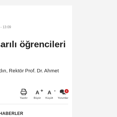
- 13:09
rılı öğrencileri
dın, Rektör Prof. Dr. Ahmet
A
A
Büyüt
Küçült
Yazdır
Yorumlar
 HABERLER