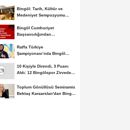
Bingöl: Tarih, Kültür ve
Medeniyet Sempozyumu
Mayıs Ayında Düzenlenecek
Bingöl Cumhuriyet
Başsavcılığından
Dolandırıcılık Uyarısı:...
Raffa Türkiye
Şampiyonası’nda Bingöl
Rüzgârı Esti
10 Kişiyle Direndi, 3 Puanı
Aldı: 12 Bingölspor Zirvedeki
Yerini Korudu...
Toplum Gönüllüsü Semiramis
Bektaş Karaarslan'dan Bingöl
İçin Deprem...