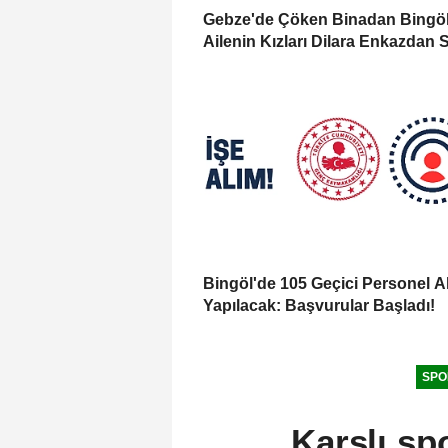
Gebze'de Çöken Binadan Bingöl
Ailenin Kızları Dilara Enkazdan 
Olarak Çıkarıldı
Bingöl'de 105 Geçici Personel A
Yapılacak: Başvurular Başladı!
SPO
Karslı sp