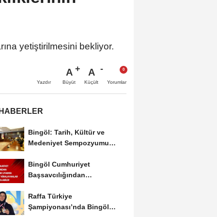
na yetiştirilmesini bekliyor.
A
A
Büyüt
Küçült
Yazdır
Yorumlar
 HABERLER
Bingöl: Tarih, Kültür ve
Medeniyet Sempozyumu
Mayıs Ayında Düzenlenecek
Bingöl Cumhuriyet
Başsavcılığından
Dolandırıcılık Uyarısı:...
Raffa Türkiye
Şampiyonası’nda Bingöl