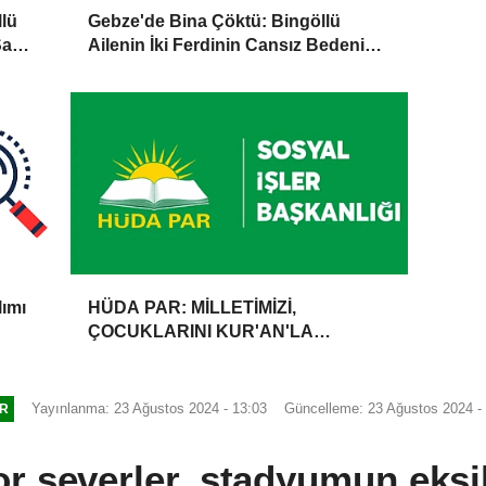
lü
Gebze'de Bina Çöktü: Bingöllü
Sağ
Ailenin İki Ferdinin Cansız Bedenine
Ulaşıldı
lımı
HÜDA PAR: MİLLETİMİZİ,
ÇOCUKLARINI KUR'AN'LA
BULUŞTURMAYA DAVET
EDİYORUZ
Yayınlanma: 23 Ağustos 2024 - 13:03
Güncelleme: 23 Ağustos 2024 -
R
or severler, stadyumun eksik