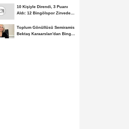
Rüzgârı Esti
10 Kişiyle Direndi, 3 Puanı
Aldı: 12 Bingölspor Zirvedeki
Yerini Korudu...
Toplum Gönüllüsü Semiramis
Bektaş Karaarslan'dan Bingöl
İçin Deprem...