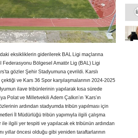
daki eksikliklerin giderilerek BAL Ligi maçlarına
tbol Federasyonu Bölgesel Amatör Lig (BAL) Ligi
rs'ta gözler Şehir Stadyumuna çevrildi. Karslı
ni çektiği ve Kars 36 Spor karşılaşmalarının 2024-2025
umun ilave tribünlerinin yapılarak kısa sürede
iya Polat ve Milletvekili Adem Çalkın'ın 'Kars'ın
özlerinin ardından stadyumda tribün yapılması için
leri İl Müdürlüğü tribün yapımıyla ilgili çalışma
r ile ilgili yer tespiti ve yapılacak ek tribünün ardından
 yıllar öncesi olduğu gibi yeniden taraftarlarının