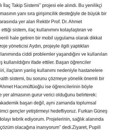
llı İlaç Takip Sistemi" projesi ele alındı. Bu yenilikçi
masının yanı sıra girişimcilik desteğiyle de büyük bir
 arasında yer alan Rektör Prof. Dr. Ahmet
ttiği sistem, ilaç kullanımını kolaylaştıran ve
venli hale getiren bir mobil uygulama olarak dikkat
roje yöneticisi Aydın, projeyle ilgili yaptıkları
lanımında ciddi problemler yaşandığını ve kullanılan
 kullanıldığını ifade ettiler. Başarı öğrenciler
iri, ilaçların yanlış kullanımı nedeniyle hastanelere
alth sistemi, bu sorunu çözmeye yönelik önemli bir
. Ahmet Hacımüftüoğlu ise öğrencilerinin böyle
e yer almasının gurur verici olduğunu belirterek:
 akademik başarı değil, aynı zamanda toplumsal
imci gençler yetiştirmeyi hedefliyoruz. Furkan Güneş
olayı tebrik ediyorum. Projelerinin, sağlık alanında
çözüm olacağına inanıyorum" dedi.Ziyaret, Pupill