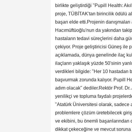
birlikte geliştirdiği "Pupill Health: Akı
proje, TÜBİTAK'tan birincilik ödülü al
başarı elde etti.Projenin danışmaları
Hacımüftüoğlu'nun da yakından takip e
hastaların tedavi süreçlerini daha gü
çekiyor. Proje geliştiricisi Güneş ile p
açıklamada, dünya genelinde ilaç kul
ilaçların yaklaşık yüzde 50'sinin yanlış
verdikleri bilgide: "Her 10 hastadan b
başvurmak zorunda kalıyor. Pupill He
adım olacak" dediler.Rektör Prof. Dr
yenilikçi ve topluma faydalı projelerd
"Atatürk Üniversitesi olarak, sadece
problemlere çözüm üretebilecek giriş
ve ekibini, bu önemli başarılarından d
dikkat çekeceğine ve mevcut soruna 