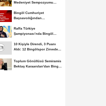
Medeniyet Sempozyumu
Mayıs Ayında Düzenlenecek
Bingöl Cumhuriyet
Başsavcılığından
Dolandırıcılık Uyarısı:...
Raffa Türkiye
Şampiyonası’nda Bingöl
Rüzgârı Esti
10 Kişiyle Direndi, 3 Puanı
Aldı: 12 Bingölspor Zirvedeki
Yerini Korudu...
Toplum Gönüllüsü Semiramis
Bektaş Karaarslan'dan Bingöl
İçin Deprem...