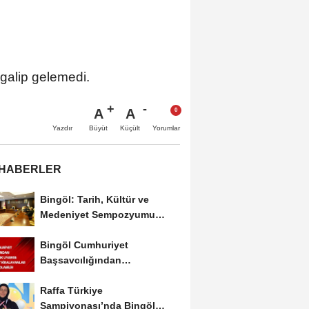
galip gelemedi.
A
A
Büyüt
Küçült
Yazdır
Yorumlar
 HABERLER
Bingöl: Tarih, Kültür ve
Medeniyet Sempozyumu
Mayıs Ayında Düzenlenecek
Bingöl Cumhuriyet
Başsavcılığından
Dolandırıcılık Uyarısı:...
Raffa Türkiye
Şampiyonası’nda Bingöl