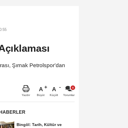
0:55
 Açıklaması
sı, Şırnak Petrolspor'dan
A
A
Büyüt
Küçült
Yazdır
Yorumlar
 HABERLER
Bingöl: Tarih, Kültür ve