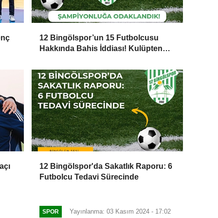
enç
12 Bingölspor’un 15 Futbolcusu
Hakkında Bahis İddiası! Kulüpten
İçimizi Rahatlatan Açıklama Geldi
açı
12 Bingölspor'da Sakatlık Raporu: 6
Futbolcu Tedavi Sürecinde
Yayınlanma: 03 Kasım 2024 - 17:02
SPOR