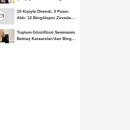
Rüzgârı Esti
10 Kişiyle Direndi, 3 Puanı
Aldı: 12 Bingölspor Zirvedeki
Yerini Korudu...
Toplum Gönüllüsü Semiramis
Bektaş Karaarslan'dan Bingöl
İçin Deprem...