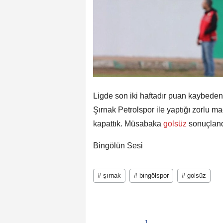
Ligde son iki haftadır puan kaybeden
Şırnak Petrolspor ile yaptığı zorlu m
kapattık. Müsabaka
golsüz
sonuçland
Bingölün Sesi
# şırnak
# bingölspor
# golsüz