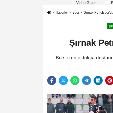
Video Galeri
F
Haberler
Spor
Şırnak Petrolspor'd
SP
Şırnak Pet
Bu sezon oldukça dostane