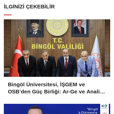
İLGINIZI ÇEKEBILIR
Bingöl Üniversitesi, İŞGEM ve
OSB’den Güç Birliği: Ar-Ge ve Analiz
Hizmetlerinde İşletmelere Destek