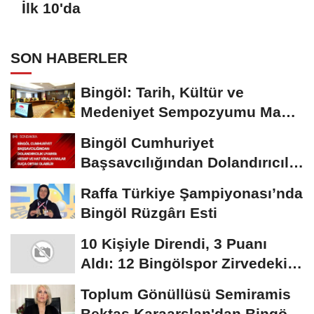
İlk 10'da
SON HABERLER
Bingöl: Tarih, Kültür ve
Medeniyet Sempozyumu Mayıs
Ayında Düzenlenecek
Bingöl Cumhuriyet
Başsavcılığından Dolandırıcılık
Uyarısı:...
Raffa Türkiye Şampiyonası’nda
Bingöl Rüzgârı Esti
10 Kişiyle Direndi, 3 Puanı
Aldı: 12 Bingölspor Zirvedeki
Yerini Korudu...
Toplum Gönüllüsü Semiramis
Bektaş Karaarslan'dan Bingöl