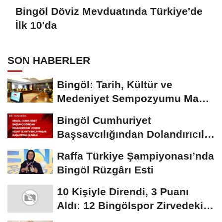
Bingöl Döviz Mevduatında Türkiye'de
İlk 10'da
SON HABERLER
Bingöl: Tarih, Kültür ve
Medeniyet Sempozyumu Mayıs
Ayında Düzenlenecek
Bingöl Cumhuriyet
Başsavcılığından Dolandırıcılık
Uyarısı:...
Raffa Türkiye Şampiyonası’nda
Bingöl Rüzgârı Esti
10 Kişiyle Direndi, 3 Puanı
Aldı: 12 Bingölspor Zirvedeki
Yerini Korudu...