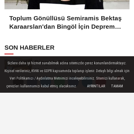
Toplum Gönüllüsü Semiramis Bektaş
Karaarslan'dan Bingöl İçin Deprem
Uyarısı
SON HABERLER
Bingöl: Tarih, Kültür ve
Sizlere daha iyi hizmet sunabilmek adına sitemizde çerez konumlandırmaktayız.
Medeniyet Sempozyumu Mayıs
Kişisel verileriniz, KVKK ve GDPR kapsamında toplanıp işlenir. Detaylı bilgi almak için
Ayında Düzenlenecek
Veri Politikamızı / Aydınlatma Metnimizi inceleyebilirsiniz. Sitemizi kullanarak,
Bingöl Cumhuriyet
çerezleri kullanmamızı kabul etmiş olacaksınız.
AYRINTILAR
TAMAM
Yorumlar
Yorumlar
Yorumlar
Başsavcılığından Dolandırıcılık
Uyarısı:...
Raffa Türkiye Şampiyonası’nda
Bingöl Rüzgârı Esti
10 Kişiyle Direndi, 3 Puanı