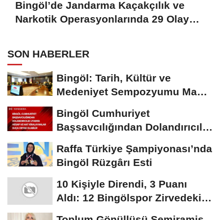
Bingöl’de Jandarma Kaçakçılık ve
Narkotik Operasyonlarında 29 Olaya
Müdahale Etti
SON HABERLER
Bingöl: Tarih, Kültür ve
Medeniyet Sempozyumu Mayıs
Ayında Düzenlenecek
Bingöl Cumhuriyet
Başsavcılığından Dolandırıcılık
Uyarısı:...
Raffa Türkiye Şampiyonası’nda
Bingöl Rüzgârı Esti
10 Kişiyle Direndi, 3 Puanı
Aldı: 12 Bingölspor Zirvedeki
Yerini Korudu...
Toplum Gönüllüsü Semiramis