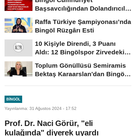
Başsavcılığından Dolandırıcılık
Uyarısı:...
Raffa Türkiye Şampiyonası’nda
Bingöl Rüzgârı Esti
10 Kişiyle Direndi, 3 Puanı
Aldı: 12 Bingölspor Zirvedeki
Yerini Korudu...
Toplum Gönüllüsü Semiramis
Bektaş Karaarslan'dan Bingöl
İçin Deprem...
BINGÖL
Yayınlanma: 31 Ağustos 2024 - 17:52
Prof. Dr. Naci Görür, "eli
kulağında" diyerek uyardı