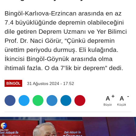
Bingöl-Karlıova-Erzincan arasında en az
7.4 büyüklüğünde depremin olabileceğini
dile getiren Deprem Uzmanı ve Yer Bilimci
Prof. Dr. Naci Görür, “Çünkü depremin
ürettim periyodu durmuş. Eli kulağında.
İkincisi Bingöl-Göynük arasında olma
ihtimali fazla. O da 7’lik bir deprem” dedi.
31 Ağustos 2024 - 17:52
BINGÖL
A
A
Büyüt
Küçült