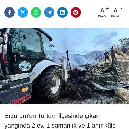
A
A
Büyüt
Küçült
Erzurum'un Tortum ilçesinde çıkan
yangında 2 ev, 1 samanlık ve 1 ahır küle