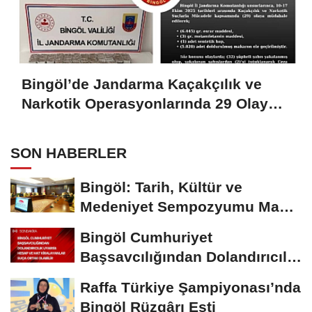
Bingöl’de Jandarma Kaçakçılık ve
Narkotik Operasyonlarında 29 Olaya
Müdahale Etti
SON HABERLER
Bingöl: Tarih, Kültür ve
Medeniyet Sempozyumu Mayıs
Ayında Düzenlenecek
Bingöl Cumhuriyet
Başsavcılığından Dolandırıcılık
Uyarısı:...
Raffa Türkiye Şampiyonası’nda
Bingöl Rüzgârı Esti