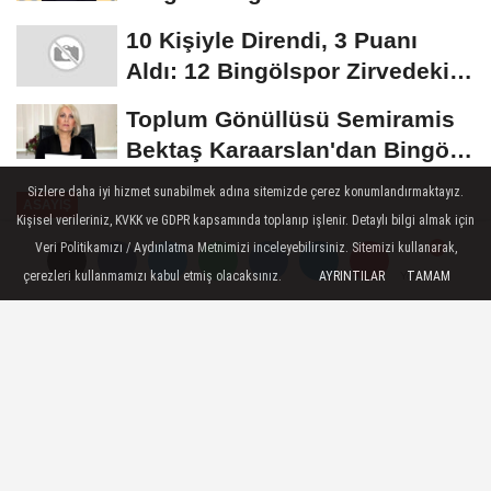
10 Kişiyle Direndi, 3 Puanı
Aldı: 12 Bingölspor Zirvedeki
Yerini Korudu...
Toplum Gönüllüsü Semiramis
Bektaş Karaarslan'dan Bingöl
İçin Deprem...
Sizlere daha iyi hizmet sunabilmek adına sitemizde çerez konumlandırmaktayız.
ASAYIŞ
Kişisel verileriniz, KVKK ve GDPR kapsamında toplanıp işlenir. Detaylı bilgi almak için
Yayınlanma: 08 Ağustos 2024 - 16:30
Veri Politikamızı / Aydınlatma Metnimizi inceleyebilirsiniz. Sitemizi kullanarak,
Güncelleme: 08 Ağustos 2024 - 16:36
çerezleri kullanmamızı kabul etmiş olacaksınız.
AYRINTILAR
TAMAM
Yorumlar
Yorumlar
Kontrolden çıkan otomobil takla
attı: 3 yaralı
Van'ın İpekyolu ilçesinde kontrolden çıkan
otomobilin takla atması sonucu 3 kişi
yaralandı.