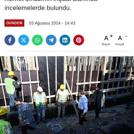
incelemelerde bulundu.
03 Ağustos 2024 - 14:43
GÜNDEM
A
A
Büyüt
Küçült