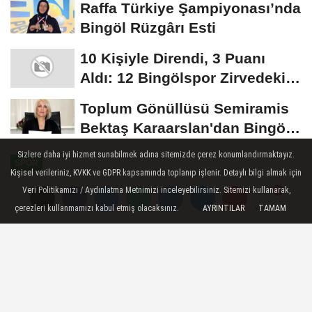
Raffa Türkiye Şampiyonası’nda
Bingöl Rüzgârı Esti
10 Kişiyle Direndi, 3 Puanı
Aldı: 12 Bingölspor Zirvedeki
Yerini Korudu...
Toplum Gönüllüsü Semiramis
Bektaş Karaarslan'dan Bingöl
İçin Deprem...
Sizlere daha iyi hizmet sunabilmek adına sitemizde çerez konumlandırmaktayız.
SPOR
Kişisel verileriniz, KVKK ve GDPR kapsamında toplanıp işlenir. Detaylı bilgi almak için
Yayınlanma: 03 Ağustos 2024 - 14:15
Veri Politikamızı / Aydınlatma Metnimizi inceleyebilirsiniz. Sitemizi kullanarak,
Güncelleme: 03 Ağustos 2024 - 14:18
çerezleri kullanmamızı kabul etmiş olacaksınız.
AYRINTILAR
TAMAM
Yorumlar
Yorumlar
Vali Çiftçi'ye milli takım forması
hediye etti
Erzurum Valisi Mustafa Çiftçi, 19 Yaş Altı