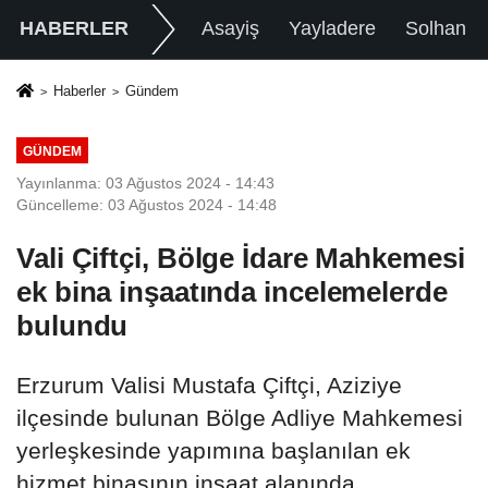
HABERLER
Asayiş
Yayladere
Solhan
Haberler
Gündem
GÜNDEM
Yayınlanma: 03 Ağustos 2024 - 14:43
Güncelleme: 03 Ağustos 2024 - 14:48
Vali Çiftçi, Bölge İdare Mahkemesi
ek bina inşaatında incelemelerde
bulundu
Erzurum Valisi Mustafa Çiftçi, Aziziye
ilçesinde bulunan Bölge Adliye Mahkemesi
yerleşkesinde yapımına başlanılan ek
hizmet binasının inşaat alanında