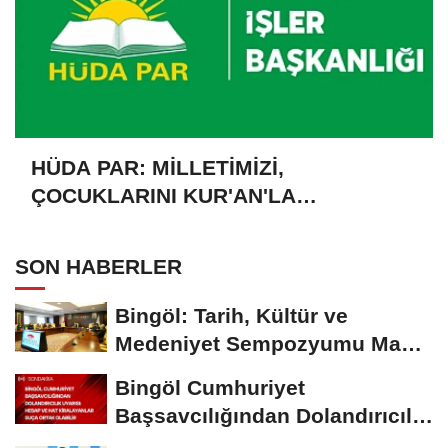
HÜDA PAR: MİLLETİMİZİ,
ÇOCUKLARINI KUR'AN'LA
BULUŞTURMAYA DAVET EDİYORUZ
SON HABERLER
Bingöl: Tarih, Kültür ve
Medeniyet Sempozyumu Mayıs
Ayında Düzenlenecek
Bingöl Cumhuriyet
Başsavcılığından Dolandırıcılık
Uyarısı:...