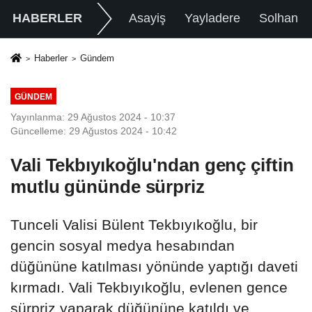
HABERLER
Asayiş
Yayladere
Solhan
Haberler
Gündem
GÜNDEM
Yayınlanma: 29 Ağustos 2024 - 10:37
Güncelleme: 29 Ağustos 2024 - 10:42
Vali Tekbıyıkoğlu'ndan genç çiftin
mutlu gününde sürpriz
Tunceli Valisi Bülent Tekbıyıkoğlu, bir
gencin sosyal medya hesabından
düğününe katılması yönünde yaptığı daveti
kırmadı. Vali Tekbıyıkoğlu, evlenen gence
sürpriz yaparak düğününe katıldı ve