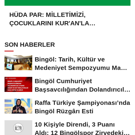
HÜDA PAR: MİLLETİMİZİ,
ÇOCUKLARINI KUR'AN'LA
BULUŞTURMAYA DAVET EDİYORUZ
SON HABERLER
Bingöl: Tarih, Kültür ve
Medeniyet Sempozyumu Mayıs
Ayında Düzenlenecek
Bingöl Cumhuriyet
Başsavcılığından Dolandırıcılık
Uyarısı:...
Raffa Türkiye Şampiyonası’nda
Bingöl Rüzgârı Esti
10 Kişiyle Direndi, 3 Puanı
Aldı: 12 Bingölspor Zirvedeki