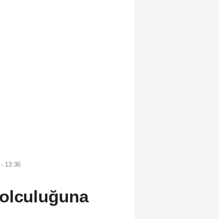
- 13:36
yolculuğuna