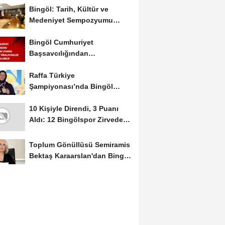
Bingöl: Tarih, Kültür ve
Medeniyet Sempozyumu
Mayıs Ayında Düzenlenecek
Bingöl Cumhuriyet
Başsavcılığından
Dolandırıcılık Uyarısı:...
Raffa Türkiye
Şampiyonası’nda Bingöl
Rüzgârı Esti
10 Kişiyle Direndi, 3 Puanı
Aldı: 12 Bingölspor Zirvedeki
Yerini Korudu...
Toplum Gönüllüsü Semiramis
Bektaş Karaarslan'dan Bingöl
İçin Deprem...