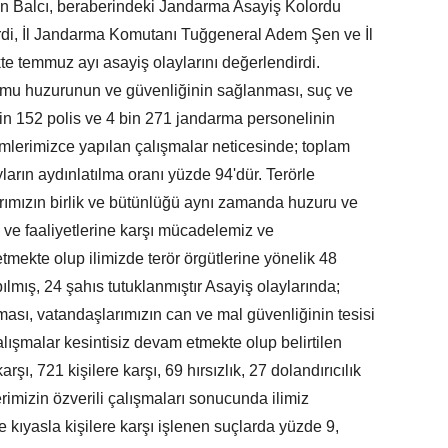
zan Balcı, beraberindeki Jandarma Asayiş Kolordu
di, İl Jandarma Komutanı Tuğgeneral Adem Şen ve İl
te temmuz ayı asayiş olaylarını değerlendirdi.
amu huzurunun ve güvenliğinin sağlanması, suç ve
n 152 polis ve 4 bin 271 jandarma personelinin
rimlerimizce yapılan çalışmalar neticesinde; toplam
arın aydınlatılma oranı yüzde 94'dür. Terörle
rımızın birlik ve bütünlüğü aynı zamanda huzuru ve
m ve faaliyetlerine karşı mücadelemiz ve
tmekte olup ilimizde terör örgütlerine yönelik 48
lmış, 24 şahıs tutuklanmıştır Asayiş olaylarında;
sı, vatandaşlarımızın can ve mal güvenliğinin tesisi
alışmalar kesintisiz devam etmekte olup belirtilen
şı, 721 kişilere karşı, 69 hırsızlık, 27 dolandırıcılık
rimizin özverili çalışmaları sonucunda ilimiz
 kıyasla kişilere karşı işlenen suçlarda yüzde 9,