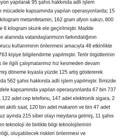
yon yapılarak 95 şahıs hakkında adli işlem
rı ile mücadele kapsamında yapılan operasyonlarda; 15
3 kilogram metamfetamin, 162 gram afyon sakızı, 800
e 6 kilogram skunk ele geçirilmiştir. Madde
e alanında vatandaşlarımızın farkındalığının
urucu kullanımının önlenmesi amacıyla 48 etkinlikte
 kişiye bilgilendirme yapılmıştır. Terör örgütlerinin
k ile ilgili çalışmalarımız hız kesmeden devam
miş döneme kıyasla yüzde 125 artış göstererek
a 562 şahıs hakkında adli işlem yapılmıştır. İlimizde
adele kapsamında yapılan operasyonlarda 67 bin 737
t, 122 adet cep telefonu, 147 adet elektronik sigara, 2
det akıllı saat, 120 bin adet makaron ve bin 47 adet
mmuz ayında 215 siber olayı meydana gelmiş, 11 şahıs
 teknoloji ile birlikte bilgi teknolojilerinin
liği, oluşabilecek riskleri önlenmesi ve