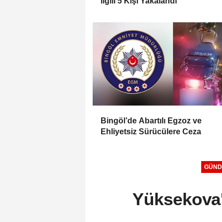
İlgili 5 Kişi Yakalandı
Bingöl’de Abartılı Egzoz ve
Ehliyetsiz Sürücülere Ceza
GÜND
Yüksekova'