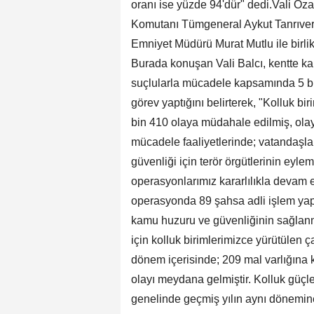
oranı ise yüzde 94'dür" dedi.Vali O
Komutanı Tümgeneral Aykut Tanrıver
Emniyet Müdürü Murat Mutlu ile birlik
Burada konuşan Vali Balcı, kentte k
suçlularla mücadele kapsamında 5 bi
görev yaptığını belirterek, "Kolluk bi
bin 410 olaya müdahale edilmiş, olayl
mücadele faaliyetlerinde; vatandaşla
güvenliği için terör örgütlerinin eyle
operasyonlarımız kararlılıkla devam e
operasyonda 89 şahsa adli işlem yapı
kamu huzuru ve güvenliğinin sağlanma
için kolluk birimlerimizce yürütülen ç
dönem içerisinde; 209 mal varlığına kar
olayı meydana gelmiştir. Kolluk güçle
genelinde geçmiş yılın aynı dönemine