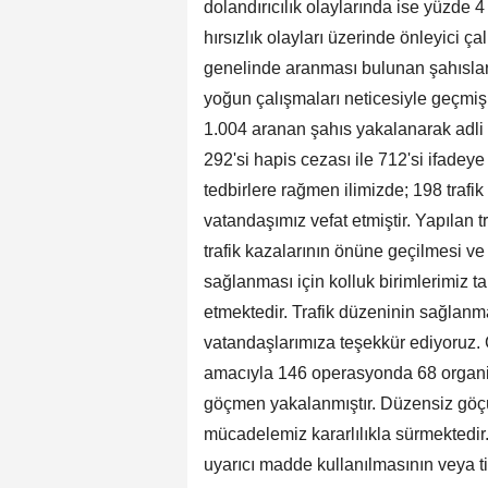
dolandırıcılık olaylarında ise yüzde 4
hırsızlık olayları üzerinde önleyici ç
genelinde aranması bulunan şahısların
yoğun çalışmaları neticesiyle geçmiş
1.004 aranan şahıs yakalanarak adli m
292'si hapis cezası ile 712'si ifadey
tedbirlere rağmen ilimizde; 198 traf
vatandaşımız vefat etmiştir. Yapılan tr
trafik kazalarının önüne geçilmesi v
sağlanması için kolluk birimlerimiz t
etmektedir. Trafik düzeninin sağlanm
vatandaşlarımıza teşekkür ediyoruz. 
amacıyla 146 operasyonda 68 organi
göçmen yakalanmıştır. Düzensiz göç
mücadelemiz kararlılıkla sürmektedir.
uyarıcı madde kullanılmasının veya t