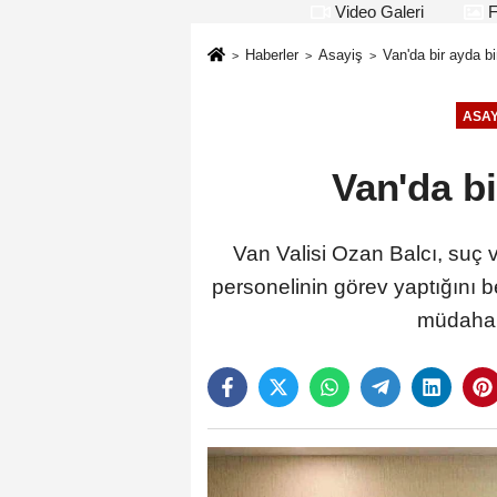
Video Galeri
F
Haberler
Asayiş
Van'da bir ayda b
ASAY
Van'da b
Van Valisi Ozan Balcı, suç 
personelinin görev yaptığını b
müdahale