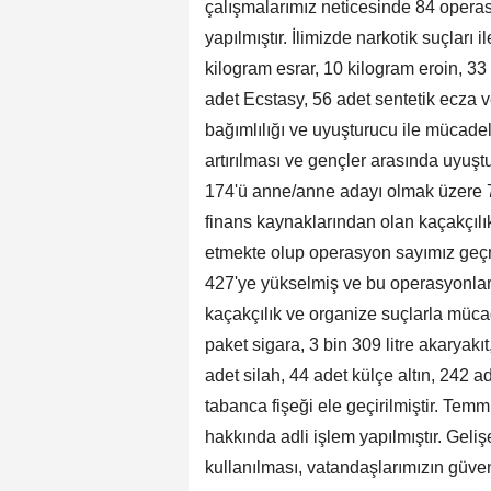
çalışmalarımız neticesinde 84 operas
yapılmıştır. İlimizde narkotik suçla
kilogram esrar, 10 kilogram eroin, 3
adet Ecstasy, 56 adet sentetik ecza v
bağımlılığı ve uyuşturucu ile mücadel
artırılması ve gençler arasında uyuşt
174'ü anne/anne adayı olmak üzere 763
finans kaynaklarından olan kaçakçılı
etmekte olup operasyon sayımız geç
427'ye yükselmiş ve bu operasyonlard
kaçakçılık ve organize suçlarla müc
paket sigara, 3 bin 309 litre akaryakı
adet silah, 44 adet külçe altın, 242 a
tabanca fişeği ele geçirilmiştir. Te
hakkında adli işlem yapılmıştır. Gelişen
kullanılması, vatandaşlarımızın güven