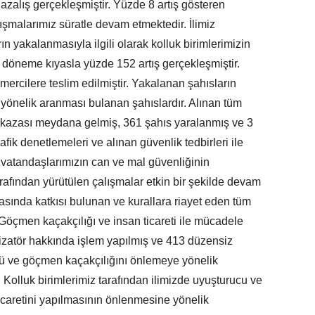
 azalış gerçekleşmiştir. Yüzde 8 artış gösteren
alışmalarımız süratle devam etmektedir. İlimiz
 yakalanmasıyla ilgili olarak kolluk birimlerimizin
 döneme kıyasla yüzde 152 artış gerçekleşmiştir.
ercilere teslim edilmiştir. Yakalanan şahısların
e yönelik aranması bulanan şahıslardır. Alınan tüm
ik kazası meydana gelmiş, 361 şahıs yaralanmış ve 3
afik denetlemeleri ve alınan güvenlik tedbirleri ile
e vatandaşlarımızın can ve mal güvenliğinin
arafından yürütülen çalışmalar etkin bir şekilde devam
asında katkısı bulunan ve kurallara riayet eden tüm
Göçmen kaçakçılığı ve insan ticareti ile mücadele
zatör hakkında işlem yapılmış ve 413 düzensiz
ü ve göçmen kaçakçılığını önlemeye yönelik
 Kolluk birimlerimiz tarafından ilimizde uyuşturucu ve
icaretini yapılmasının önlenmesine yönelik