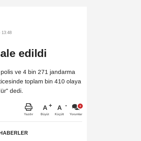
 13:48
le edildi
 polis ve 4 bin 271 jandarma
eticesinde toplam bin 410 olaya
ür" dedi.
A
A
Büyüt
Küçült
Yazdır
Yorumlar
 HABERLER