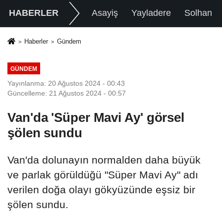
HABERLER
Asayiş
Yayladere
Solhan
Haberler
Gündem
GÜNDEM
Yayınlanma: 20 Ağustos 2024 - 00:43
Güncelleme: 21 Ağustos 2024 - 00:57
Van'da 'Süper Mavi Ay' görsel
şölen sundu
Van'da dolunayın normalden daha büyük
ve parlak görüldüğü "Süper Mavi Ay" adı
verilen doğa olayı gökyüzünde eşsiz bir
şölen sundu.