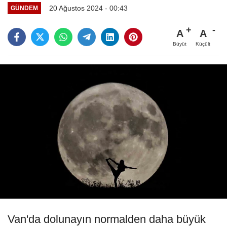
20 Ağustos 2024 - 00:43
GÜNDEM
A
A
Büyüt
Küçült
Van'da dolunayın normalden daha büyük