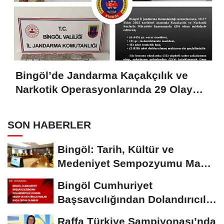
Bingöl’de Jandarma Kaçakçılık ve
Narkotik Operasyonlarında 29 Olaya
Müdahale Etti
SON HABERLER
Bingöl: Tarih, Kültür ve
Medeniyet Sempozyumu Mayıs
Ayında Düzenlenecek
Bingöl Cumhuriyet
Başsavcılığından Dolandırıcılık
Uyarısı:...
Raffa Türkiye Şampiyonası’nda