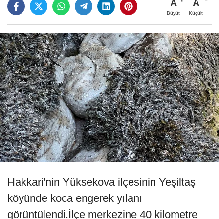
A
A
Büyüt
Küçült
Hakkari'nin Yüksekova ilçesinin Yeşiltaş
köyünde koca engerek yılanı
görüntülendi.İlçe merkezine 40 kilometre