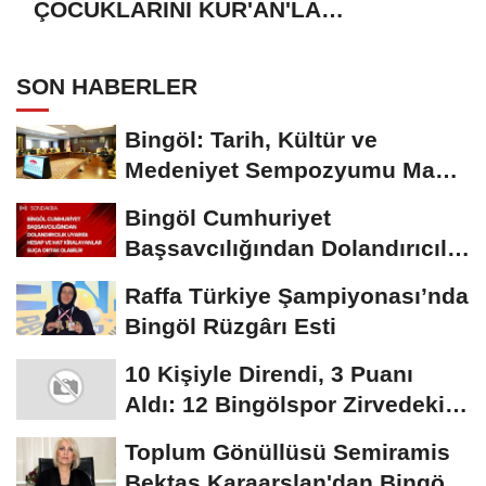
ÇOCUKLARINI KUR'AN'LA
BULUŞTURMAYA DAVET EDİYORUZ
SON HABERLER
Bingöl: Tarih, Kültür ve
Medeniyet Sempozyumu Mayıs
Ayında Düzenlenecek
Bingöl Cumhuriyet
Başsavcılığından Dolandırıcılık
Uyarısı:...
Raffa Türkiye Şampiyonası’nda
Bingöl Rüzgârı Esti
10 Kişiyle Direndi, 3 Puanı
Aldı: 12 Bingölspor Zirvedeki
Yerini Korudu...
Toplum Gönüllüsü Semiramis
Bektaş Karaarslan'dan Bingöl