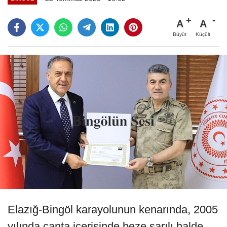
A
A
Büyüt
Küçült
Elazığ-Bingöl karayolunun kenarında, 2005
yılında çanta içerisinde beze sarılı halde