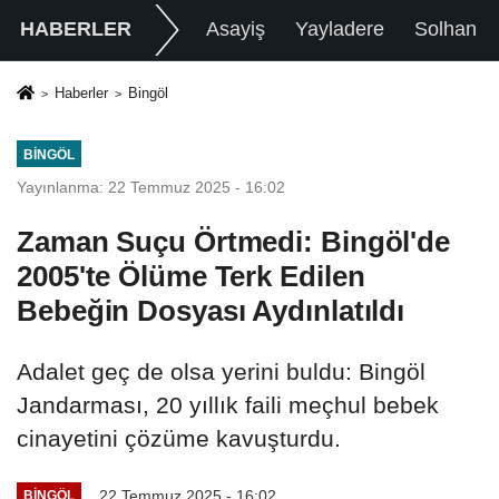
HABERLER
Asayiş
Yayladere
Solhan
Haberler
Bingöl
BINGÖL
Yayınlanma: 22 Temmuz 2025 - 16:02
Zaman Suçu Örtmedi: Bingöl'de
2005'te Ölüme Terk Edilen
Bebeğin Dosyası Aydınlatıldı
Adalet geç de olsa yerini buldu: Bingöl
Jandarması, 20 yıllık faili meçhul bebek
cinayetini çözüme kavuşturdu.
22 Temmuz 2025 - 16:02
BINGÖL