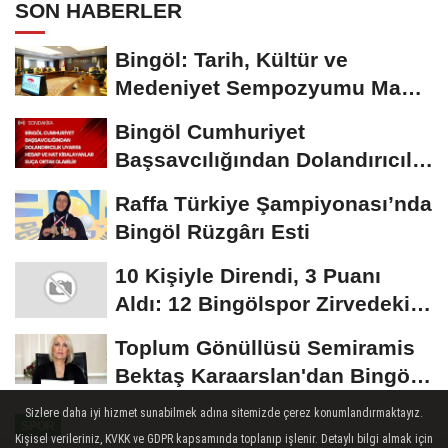
SON HABERLER
Bingöl: Tarih, Kültür ve
Medeniyet Sempozyumu Mayıs
Ayında Düzenlenecek
Bingöl Cumhuriyet
Başsavcılığından Dolandırıcılık
Uyarısı:...
Raffa Türkiye Şampiyonası’nda
Bingöl Rüzgârı Esti
10 Kişiyle Direndi, 3 Puanı
Aldı: 12 Bingölspor Zirvedeki
Yerini Korudu...
Toplum Gönüllüsü Semiramis
Bektaş Karaarslan'dan Bingöl
İçin Deprem...
Sizlere daha iyi hizmet sunabilmek adına sitemizde çerez konumlandırmaktayız.
SPOR
Kişisel verileriniz, KVKK ve GDPR kapsamında toplanıp işlenir. Detaylı bilgi almak için