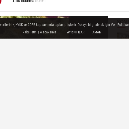
1 dk
okunma süresi
SON
ileriniz, KVKK ve GDPR kapsamında toplanıp işlenir. Detaylı bilgi almak için Veri Politikam
kabul etmiş olacaksınız.
AYRINTILAR
TAMAM