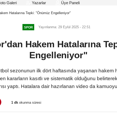
oto Galeri
Yazarlar
Üye Paneli
Hakem Hatalarına Tepki: "Önümüz Engelleniyor"
Yayınlanma: 29 Eylül 2025 - 22:51
SPOR
or'dan Hakem Hatalarına Te
Engelleniyor"
tbol sezonunun ilk dört haftasında yaşanan hakem hat
ilen kararların kasıtlı ve sistematik olduğunu belirt
ısı yaptı. Hatalara dair hazırlanan video da kamuoyuy
1 dk
okunma süresi