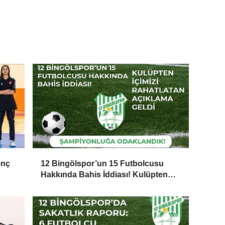
enç
12 Bingölspor’un 15 Futbolcusu
Hakkında Bahis İddiası! Kulüpten
İçimizi Rahatlatan Açıklama Geldi