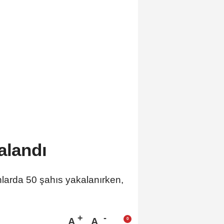
alandı
onlarda 50 şahıs yakalanırken,
A
A