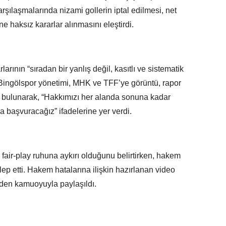
ılaşmalarında nizami gollerin iptal edilmesi, net
ne haksız kararlar alınmasını eleştirdi.
rının “sıradan bir yanlış değil, kasıtlı ve sistematik
Bingölspor yönetimi, MHK ve TFF’ye görüntü, rapor
a bulunarak, “Hakkımızı her alanda sonuna kadar
 başvuracağız” ifadelerine yer verdi.
fair-play ruhuna aykırı olduğunu belirtirken, hakem
alep etti. Hakem hatalarına ilişkin hazırlanan video
den kamuoyuyla paylaşıldı.