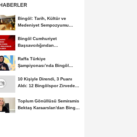
 HABERLER
Bingöl: Tarih, Kültür ve
Medeniyet Sempozyumu
Mayıs Ayında Düzenlenecek
Bingöl Cumhuriyet
Başsavcılığından
Dolandırıcılık Uyarısı:...
Raffa Türkiye
Şampiyonası’nda Bingöl
Rüzgârı Esti
10 Kişiyle Direndi, 3 Puanı
Aldı: 12 Bingölspor Zirvedeki
Yerini Korudu...
Toplum Gönüllüsü Semiramis
Bektaş Karaarslan'dan Bingöl
İçin Deprem...