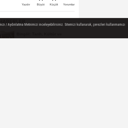
Büyüt
Küçült
Yazdır
Yorumlar
 HABERLER
ızı / Aydınlatma Metnimizi inceleyebilirsiniz. Sitemizi kullanarak, çerezleri kullanmamızı
Bingöl: Tarih, Kültür ve
Medeniyet Sempozyumu
Mayıs Ayında Düzenlenecek
Bingöl Cumhuriyet
Başsavcılığından
Dolandırıcılık Uyarısı:...
Raffa Türkiye
Şampiyonası’nda Bingöl
Rüzgârı Esti
10 Kişiyle Direndi, 3 Puanı
Aldı: 12 Bingölspor Zirvedeki
Yerini Korudu...
Toplum Gönüllüsü Semiramis
Bektaş Karaarslan'dan Bingöl
İçin Deprem...