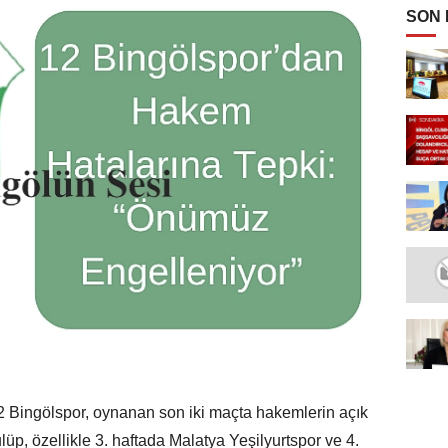
SON
2 Bingölspor, oynanan son iki maçta hakemlerin açık
lüp, özellikle 3. haftada Malatya Yeşilyurtspor ve 4.