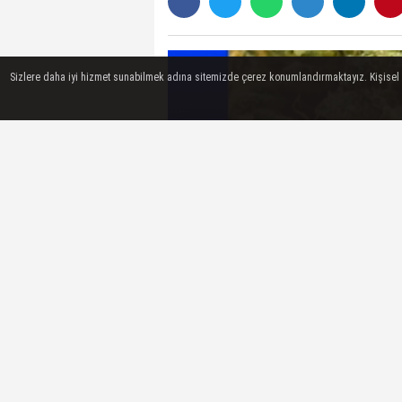
Sizlere daha iyi hizmet sunabilmek adına sitemizde çerez konumlandırmaktayız. Kişisel ver