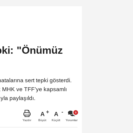
pki: "Önümüz
alarına sert tepki gösterdi.
erek MHK ve TFF’ye kapsamlı
la paylaşıldı.
A
A
Büyüt
Küçült
Yazdır
Yorumlar