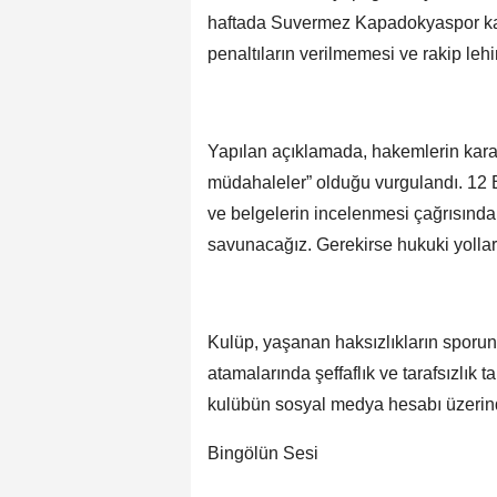
haftada Suvermez Kapadokyaspor karş
penaltıların verilmemesi ve rakip lehi
Yapılan açıklamada, hakemlerin kararla
müdahaleler” olduğu vurgulandı. 12 
ve belgelerin incelenmesi çağrısınd
savunacağız. Gerekirse hukuki yollara
Kulüp, yaşanan haksızlıkların sporun 
atamalarında şeffaflık ve tarafsızlık t
kulübün sosyal medya hesabı üzerin
Bingölün Sesi