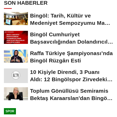
SON HABERLER
Bingöl: Tarih, Kültür ve
Medeniyet Sempozyumu Mayıs
Ayında Düzenlenecek
Bingöl Cumhuriyet
Başsavcılığından Dolandırıcılık
Uyarısı:...
Raffa Türkiye Şampiyonası’nda
Bingöl Rüzgârı Esti
10 Kişiyle Direndi, 3 Puanı
Aldı: 12 Bingölspor Zirvedeki
Yerini Korudu...
Toplum Gönüllüsü Semiramis
Bektaş Karaarslan'dan Bingöl
İçin Deprem...
SPOR