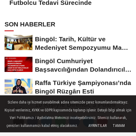
Futbolcu Tedavi Sürecinde
SON HABERLER
Bingöl: Tarih, Kültür ve
Medeniyet Sempozyumu Mayıs
Ayında Düzenlenecek
Bingöl Cumhuriyet
Başsavcılığından Dolandırıcılık
Uyarısı:...
Raffa Türkiye Şampiyonası’nda
Bingöl Rüzgârı Esti
Sizlere daha iyi hizmet sunabilmek adına sitemizde çerez konumlandırmaktayız.
10 Kişiyle Direndi, 3 Puanı
Kişisel verileriniz, KVKK ve GDPR kapsamında toplanıp işlenir. Detaylı bilgi almak için
Aldı: 12 Bingölspor Zirvedeki
Veri Politikamızı / Aydınlatma Metnimizi inceleyebilirsiniz. Sitemizi kullanarak,
Yerini Korudu...
Toplum Gönüllüsü Semiramis
çerezleri kullanmamızı kabul etmiş olacaksınız.
AYRINTILAR
TAMAM
Yorumlar
Yorumlar
Bektaş Karaarslan'dan Bingöl