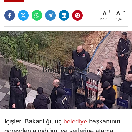
A
A
Büyüt
Küçült
İçişleri Bakanlığı, üç
başkanının
belediye
görevden alındığını ve yerlerine atama