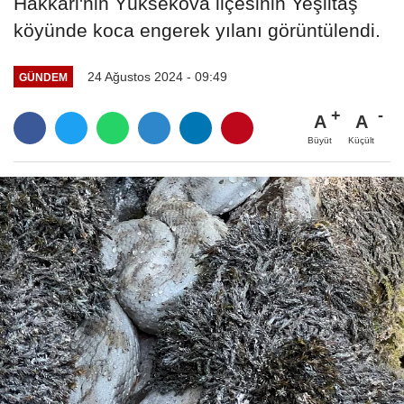
Hakkari'nin Yüksekova ilçesinin Yeşiltaş
köyünde koca engerek yılanı görüntülendi.
24 Ağustos 2024 - 09:49
GÜNDEM
A
A
Büyüt
Küçült