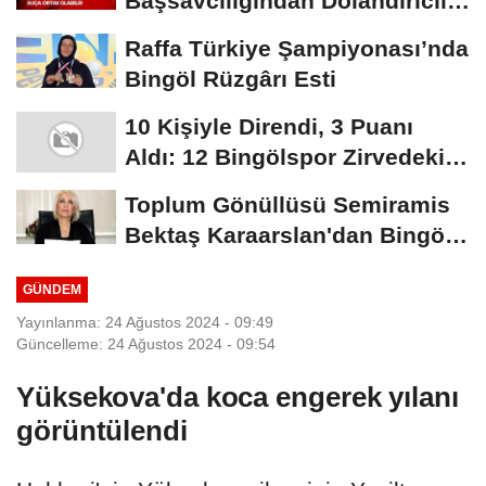
Başsavcılığından Dolandırıcılık
Uyarısı:...
Raffa Türkiye Şampiyonası’nda
Bingöl Rüzgârı Esti
10 Kişiyle Direndi, 3 Puanı
Aldı: 12 Bingölspor Zirvedeki
Yerini Korudu...
Toplum Gönüllüsü Semiramis
Bektaş Karaarslan'dan Bingöl
İçin Deprem...
GÜNDEM
Yayınlanma: 24 Ağustos 2024 - 09:49
Güncelleme: 24 Ağustos 2024 - 09:54
Yüksekova'da koca engerek yılanı
görüntülendi