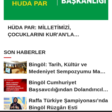
HÜDA PAR: MİLLETİMİZİ,
ÇOCUKLARINI KUR'AN'LA
BULUŞTURMAYA DAVET EDİYORUZ
SON HABERLER
Bingöl: Tarih, Kültür ve
Medeniyet Sempozyumu Mayıs
Ayında Düzenlenecek
Bingöl Cumhuriyet
Başsavcılığından Dolandırıcılık
Uyarısı:...
Raffa Türkiye Şampiyonası’nda
Bingöl Rüzgârı Esti