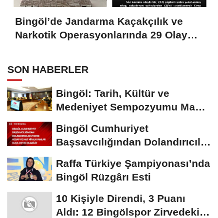
Bingöl’de Jandarma Kaçakçılık ve
Narkotik Operasyonlarında 29 Olaya
Müdahale Etti
SON HABERLER
Bingöl: Tarih, Kültür ve
Medeniyet Sempozyumu Mayıs
Ayında Düzenlenecek
Bingöl Cumhuriyet
Başsavcılığından Dolandırıcılık
Uyarısı:...
Raffa Türkiye Şampiyonası’nda
Bingöl Rüzgârı Esti
10 Kişiyle Direndi, 3 Puanı
Aldı: 12 Bingölspor Zirvedeki