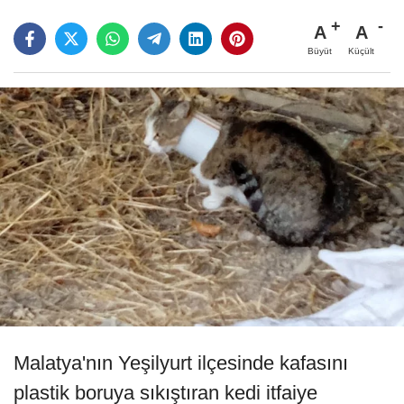
A
A
Büyüt
Küçült
Malatya'nın Yeşilyurt ilçesinde kafasını
plastik boruya sıkıştıran kedi itfaiye