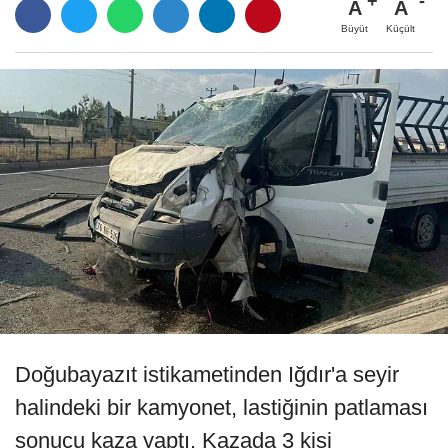
A
A
Büyüt
Küçült
Doğubayazıt istikametinden Iğdır'a seyir
halindeki bir kamyonet, lastiğinin patlaması
sonucu kaza yaptı. Kazada 3 kişi