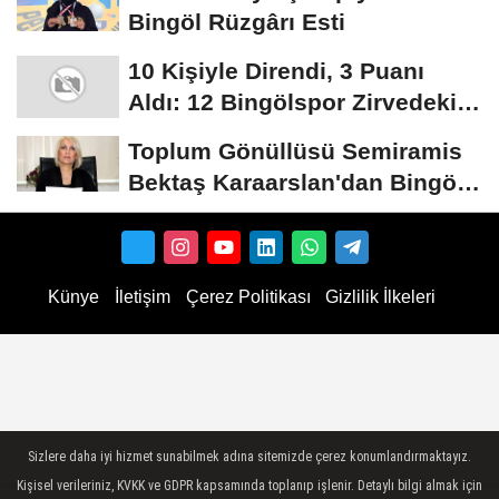
Bingöl Rüzgârı Esti
10 Kişiyle Direndi, 3 Puanı
Aldı: 12 Bingölspor Zirvedeki
Yerini Korudu...
Toplum Gönüllüsü Semiramis
Bektaş Karaarslan'dan Bingöl
İçin Deprem...
Künye
İletişim
Çerez Politikası
Gizlilik İlkeleri
Sizlere daha iyi hizmet sunabilmek adına sitemizde çerez konumlandırmaktayız.
Kişisel verileriniz, KVKK ve GDPR kapsamında toplanıp işlenir. Detaylı bilgi almak için