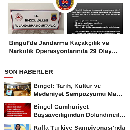
Bingöl’de Jandarma Kaçakçılık ve
Narkotik Operasyonlarında 29 Olaya
Müdahale Etti
SON HABERLER
Bingöl: Tarih, Kültür ve
Medeniyet Sempozyumu Mayıs
Ayında Düzenlenecek
Bingöl Cumhuriyet
Başsavcılığından Dolandırıcılık
Uyarısı:...
Raffa Türkiye Şampiyonası’nda