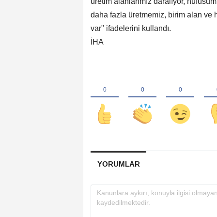
üretim alanlarımız daralıyor, nüfusum
daha fazla üretmemiz, birim alan v
var" ifadelerini kullandı.
İHA
YORUMLAR