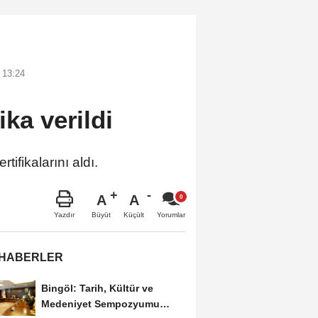
 13:24
ika verildi
ifikalarını aldı.
A
A
Büyüt
Küçült
Yazdır
Yorumlar
 HABERLER
Bingöl: Tarih, Kültür ve
Medeniyet Sempozyumu