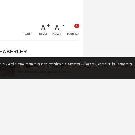
A
A
Büyüt
Küçült
Yazdır
Yorumlar
 HABERLER
ızı / Aydınlatma Metnimizi inceleyebilirsiniz. Sitemizi kullanarak, çerezleri kullanmamızı
Bingöl: Tarih, Kültür ve
Medeniyet Sempozyumu
Mayıs Ayında Düzenlenecek
Bingöl Cumhuriyet
Başsavcılığından
Dolandırıcılık Uyarısı:...
Raffa Türkiye
Şampiyonası’nda Bingöl
Rüzgârı Esti
10 Kişiyle Direndi, 3 Puanı
Aldı: 12 Bingölspor Zirvedeki