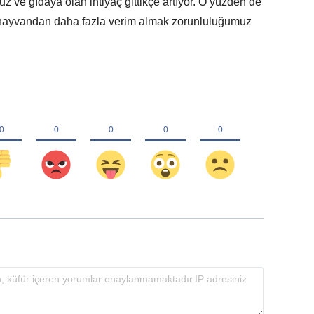
uz ve gıdaya olan ihtiyaç gittikçe artıyor. O yüzden de
e hayvandan daha fazla verim almak zorunluluğumuz