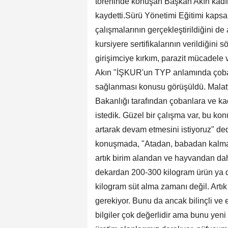
töreninde konuşan Başkan Akın kadın g
kaydetti.Sürü Yönetimi Eğitimi kapsamı
çalışmalarının gerçekleştirildiğini d
kursiyere sertifikalarının verildiğini 
girişimciye kırkım, parazit mücadele v
Akın "İŞKUR'un TYP anlamında çoban
sağlanması konusu görüşüldü. Malatya'
Bakanlığı tarafından çobanlara ve kadı
istedik. Güzel bir çalışma var, bu ko
artarak devam etmesini istiyoruz" de
konuşmada, "Atadan, babadan kalma b
artık birim alandan ve hayvandan dah
dekardan 200-300 kilogram ürün ya d
kilogram süt alma zamanı değil. Artık
gerekiyor. Bunu da ancak bilinçli ve 
bilgiler çok değerlidir ama bunu yeni