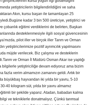
irişimcilerinin kursa yoğun ilgi gösterdiğini
nda yetiştiricilerin bilgilendirildiğini ve saha
e aktaran Akın, kursu başarı ile tamamlayan 25
söyledi.Bugüne kadar 3 bin 500 üreticiye, yetiştirici ve
e çobanlık eğitimi verdiklerini de belirten, Başkan
larında desteklenmesiyle ilgili sosyal güvencesinin
mızda, pilot iller ve birçok iller Tarım ve Orman
n yetiştiricilerimize pozitif ayrımcılık yapılmasını
nuda müjde verilecek. Biz çalışma ve desteklerin
di.Tarım ve Orman İl Müdürü Osman Akar ise yaptığı
ilgilerle yetiştiriciliğe devam ediyoruz ama bizim
a fazla verim almamızın zamanını geldi. Artık bir
a büyükbaş hayvandan iki yılda bir yavru, 5-10
 30-40 kilogram süt, yılda bir yavru almamız
eğitimli bir şekilde yaparız. Atadan, babadan kalma
 bilgi ve tekniklerle donatmalıyız. Çünkü tarımsal