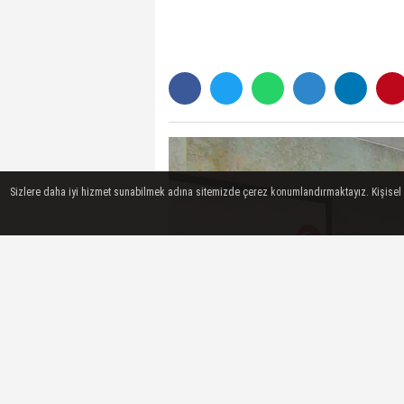
Sizlere daha iyi hizmet sunabilmek adına sitemizde çerez konumlandırmaktayız. Kişisel ver