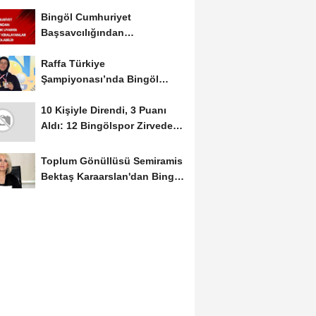
Mayıs Ayında Düzenlenecek
Bingöl Cumhuriyet
Başsavcılığından
Dolandırıcılık Uyarısı:...
Raffa Türkiye
Şampiyonası’nda Bingöl
Rüzgârı Esti
10 Kişiyle Direndi, 3 Puanı
Aldı: 12 Bingölspor Zirvedeki
Yerini Korudu...
Toplum Gönüllüsü Semiramis
Bektaş Karaarslan'dan Bingöl
İçin Deprem...