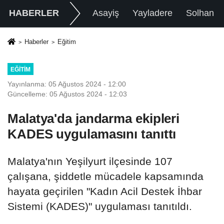
HABERLER
Asayiş
Yayladere
Solhan
Haberler
Eğitim
EĞITIM
Yayınlanma: 05 Ağustos 2024 - 12:00
Güncelleme: 05 Ağustos 2024 - 12:03
Malatya'da jandarma ekipleri
KADES uygulamasını tanıttı
Malatya'nın Yeşilyurt ilçesinde 107
çalışana, şiddetle mücadele kapsamında
hayata geçirilen "Kadın Acil Destek İhbar
Sistemi (KADES)" uygulaması tanıtıldı.