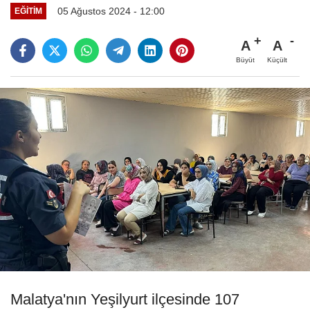
05 Ağustos 2024 - 12:00
EĞITIM
A
A
Büyüt
Küçült
Malatya'nın Yeşilyurt ilçesinde 107