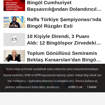
Bingöl Cumhuriyet
Başsavcılığından Dolandırıcılık
Uyarısı:...
Raffa Türkiye Şampiyonası’nda
Bingöl Rüzgârı Esti
10 Kişiyle Direndi, 3 Puanı
Aldı: 12 Bingölspor Zirvedeki
Yerini Korudu...
Toplum Gönüllüsü Semiramis
Bektaş Karaarslan'dan Bingöl
İçin Deprem...
Sizlere daha iyi hizmet sunabilmek adına sitemizde çerez konumlandırmaktayız.
ASAYIŞ
Kişisel verileriniz, KVKK ve GDPR kapsamında toplanıp işlenir. Detaylı bilgi almak için
Yayınlanma: 05 Ağustos 2024 - 11:24
Veri Politikamızı / Aydınlatma Metnimizi inceleyebilirsiniz. Sitemizi kullanarak,
Güncelleme: 05 Ağustos 2024 - 11:27
çerezleri kullanmamızı kabul etmiş olacaksınız.
AYRINTILAR
TAMAM
Yorumlar
Yorumlar
Seyir halindeki araç alev topuna
döndü