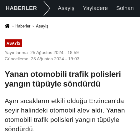
HABERLER
Asayiş
Yayladere
Solhan
Haberler
Asayiş
ASAYIŞ
Yayınlanma: 25 Ağustos 2024 - 18:59
Güncelleme: 25 Ağustos 2024 - 19:03
Yanan otomobili trafik polisleri
yangın tüpüyle söndürdü
Aşırı sıcakların etkili olduğu Erzincan'da
seyir halindeki otomobil alev aldı. Yanan
otomobili trafik polisleri yangın tüpüyle
söndürdü.